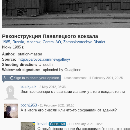
319,864
1,406,721
160,011
8,286
29,243
5,916
6,190
211
Реконструкция Павелецкого вокзала
1985
,
Russia
,
Moscow
,
Central AO
,
Zamoskvorechye District
Июнь 1985 г.
Author:
station-master
Source:
http://parovoz.com/newgallery/
Shooting direction:
south

Watermark signature:
uploaded by Guaglione
3
Sign in to share your opinion
Latest comment: 11 February 2021, 20:25
blackjack
·
2 May 2012, 03:33
b
Знатные фонари с львиными лапами у этого входа стояли
boch1953
·
11 February 2021, 20:16
А в итоге его снесли или что-то сохранили от здания?
krivich
·
11 February 2021, 20:25
Старый фасад вроде бы сохранили (теперь это вост