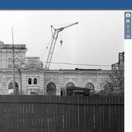
2
7
3k
4
2
12
2
3
4
4
2
4
8
2
3
2
2