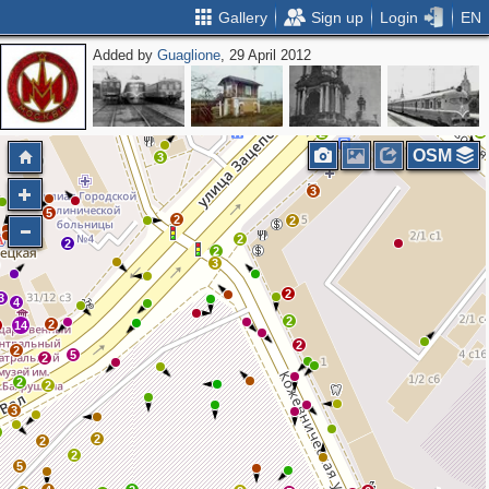
Gallery
Sign up
Login
EN
Added by
Guaglione
, 29 April 2012
2
3
2
2
2
OSM
3
3
5
2
2
4
10
2
2
2
3
2
3
4
2
2
14
2
2
5
2
2
2
3
2
2
2
5