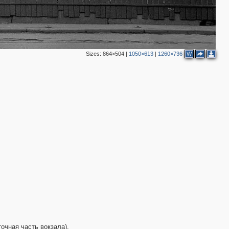
6
2
3
6
2
2
Sizes:
864×504
|
1050×613
|
1260×736
W
3
очная часть вокзала).