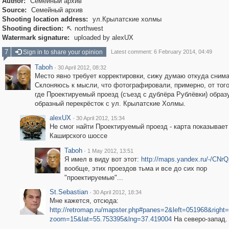
Author:
Семейный архив
Source:
Семейный архив
Shooting location address:
ул.Крылатские холмы
Shooting direction:
northwest

Watermark signature:
uploaded by alexUX
7
Sign in to share your opinion
Latest comment: 6 February 2014, 04:49
Taboh
·
30 April 2012, 08:32
Место явно требует корректировки, сижу думаю откуда снима
Склоняюсь к мысли, что фотографировали, примерно, от того
где Проектируемый проезд (съезд с дублёра Рублёвки) образу
образный перекрёсток с ул. Крылатские Холмы.
alexUX
·
30 April 2012, 15:34
Не смог найти Проектируемый проезд - карта показывает
Каширского шоссе
Taboh
·
1 May 2012, 13:51
Я имел в виду вот этот:
http://maps.yandex.ru/-/CNr
вообще, этих проездов тьма и все до сих пор
"проектируемые"...
St.Sebastian
·
30 April 2012, 18:34
Мне кажется, отсюда:
http://retromap.ru/mapster.php#panes=2&left=051968&righ
zoom=15&lat=55.753395&lng=37.419004
На северо-запад.