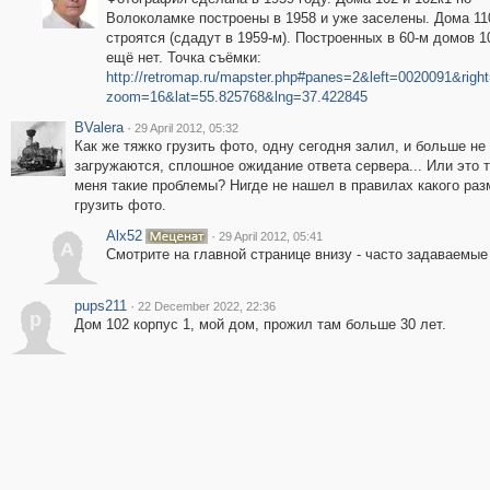
Волоколамке построены в 1958 и уже заселены. Дома 110
строятся (сдадут в 1959-м). Построенных в 60-м домов 1
ещё нет. Точка съёмки:
http://retromap.ru/mapster.php#panes=2&left=0020091&rig
zoom=16&lat=55.825768&lng=37.422845
BValera
·
29 April 2012, 05:32
Как же тяжко грузить фото, одну сегодня залил, и больше не
загружаются, сплошное ожидание ответа сервера... Или это т
меня такие проблемы? Нигде не нашел в правилах какого раз
грузить фото.
Alx52
·
29 April 2012, 05:41
A
Смотрите на главной странице внизу - часто задаваемые
pups211
·
22 December 2022, 22:36
p
Дом 102 корпус 1, мой дом, прожил там больше 30 лет.