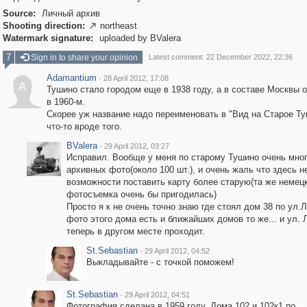
Source:
Личный архив
Shooting direction:
northeast

Watermark signature:
uploaded by BValera
7
Sign in to share your opinion
Latest comment: 22 December 2022, 22:36
Adamantium
·
28 April 2012, 17:08
A
Тушино стало городом еще в 1938 году, а в составе Москвы 
в 1960-м.
Скорее уж название надо переименовать в "Вид на Старое Ту
что-то вроде того.
BValera
·
29 April 2012, 03:27
Исправил. Вообще у меня по старому Тушино очень мно
архивных фото(около 100 шт.), и очень жаль что здесь н
возможности поставить карту более старую(та же немец
фотосъемка очень бы пригодилась)
Просто я к не очень точно знаю где стоял дом 38 по ул.Л
фото этого дома есть и ближайших домов то же... и ул. 
теперь в другом месте проходит.
St.Sebastian
·
29 April 2012, 04:52
Выкладывайте - с точкой поможем!
St.Sebastian
·
29 April 2012, 04:51
Фотография сделана в 1959 году. Дома 102 и 102к1 по