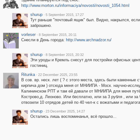
http://www.morton.ru/informaciya/novosti/novosti_1054.html
shurup
·
5 September 2015, 17:27
Тут раньше "почтовый ящик" был. Видно, накрылся, если
заброшено.
vorleser
·
8 September 2015, 20:11
Снесли в День города:
http://www.archnadzor.ru/
shurup
·
8 September 2015, 20:32
Эти уроды и Кремль снесут для постройки офисных цент
гостиниц.
Ritunka
·
22 December 2025, 23:55
В сов. вр. неск. лет ( ? с этого места, здесь были каменные 
кирпича дом ) отсюда меня от МНИИПА - Моск. научно-исслед.
Калининском РПТ и там ей давали от МНИИПА для меня путёвку
Кострово,д. Леоново. Или бесплатно, или за 3 рубля , или за
отвозили 10 отрядов детей по 40 чел-к с вожатыми и педагог
shurup
·
23 December 2025, 14:27
Остались лишь воспоминанья, всё прошло...