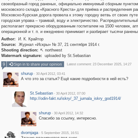
своеобразный город раненых, официально именуемый сборным пунктом
московского склада «Красного Креста» для приёма и распределения ра
Московско-Курская дорога провела к этому городку ветвь от своих путе
городская управа – трамвай, воду и электричество. Распределительный
располагает прекрасно оборудованным госпиталем на 1500 человек, апт
операционной и т. п. и ежедневно принимает и разбирает тысячи ранены
Author:
И. К. Крайтор
Source:
Журнал «Искры» № 37, 21 сентября 1914 г.
Shooting direction:
northwest

Watermark signature:
uploaded by St.Sebastian
9
Sign in to share your opinion
Latest comment: 23 December 2025, 14:27
shurup
·
30 April 2012, 03:41
А что это за статья? Ещё какие подробности в ней есть?
St.Sebastian
·
30 April 2012, 07:00
http://odin-fakt.ru/iskry/_37_jurnala_iskry_god1914/
shurup
·
30 April 2012, 14:32
Спасибо за ссылку, интересно.
dvornjaga
·
5 September 2015, 16:51
Здание планируется под снос.