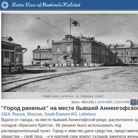
Retro View of Mankind's Habitat
Sizes:
482×282
|
1024×599
|
1024×599
W
319,864
1,406,840
8,286
11,379
29,243
197
2,931
80
"Город раненых" на месте бывшей Анненгофско
1914
,
Russia
,
Moscow
,
South-Eastern AO
,
Lefortovo
Вдали от города, на месте бывшей Анненгофской рощи, расположено з
складов «Красного Креста». Их решено было использовать под
распределительный пункт. Город и земство дали средства, представит
общества – свой труд, - и в краткий срок вокруг складов закипела жизн