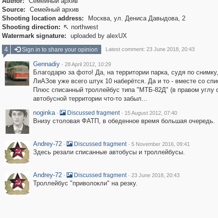
Author:
Семейный архив
Source:
Семейный архив
Shooting location address:
Москва, ул. Дениса Давыдова, 2
Shooting direction:
northwest

Watermark signature:
uploaded by alexUX
4
Sign in to share your opinion
Latest comment: 23 June 2018, 20:43
Gennadiy
·
28 April 2012, 10:29
Благодарю за фото! Да, на территории парка, судя по снимку,
ЛиАЗов уже всего штук 10 наберётся. Да и то - вместе со сп
Плюс списанный троллейбус типа "МТБ-82Д" (в правом углу 
автобусной территории что-то забыл...
noginka
·
·
Discussed fragment
15 August 2012, 07:40
Внизу столовая ФАТП, в обеденное время большая очередь.
Andrey-72
·
·
Discussed fragment
5 November 2016, 09:41
Здесь резали списанные автобусы и троллейбусы.
Andrey-72
·
·
Discussed fragment
23 June 2018, 20:43
Троллейбус "приволокли" на резку.