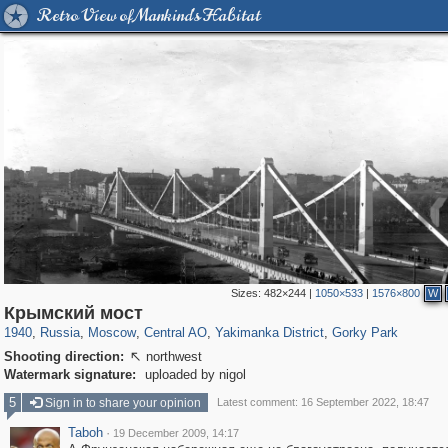
Retro View of Mankind's Habitat
Sizes:
482×244
|
1050×533
|
1576×800
W
319,882
1,407,328
160,021
8,286
29,248
5,916
13,378
458
2,763
8
Крымский мост
1940
,
Russia
,
Moscow
,
Central AO
,
Yakimanka District
,
Gorky Park
Shooting direction:
northwest

Watermark signature:
uploaded by nigol
5
Sign in to share your opinion
Latest comment: 16 September 2022, 18:47
Taboh
·
19 December 2009, 14:17