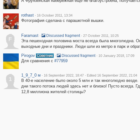
А Фрунзенская набережная еще не благоустроена, получаетс
rothast
·
16 October 2011, 13:34
Фотография сделана с парашютной вышки.
Faramast
·
·
Discussed fragment
27 October 2011, 10:25
F
Эта пешеходная половина моста всегда была многолюдна. О
выходные дни и праздники. Люди шли из метро в парк и обра
Pirogov
·
·
Discussed fragment
10 January 2018, 17:09
Для сравнения с
#77959
1_9_7_0 м
·
·
16 September 2022, 18:47
Edited 16 September 2022, 21:04
1
В 40-е население было около 5 млн и так многолюдно везде.
дни такого потока людей здесь нет и близко! Пусто всегда. Г
12,8 миллиона жителей столицы?