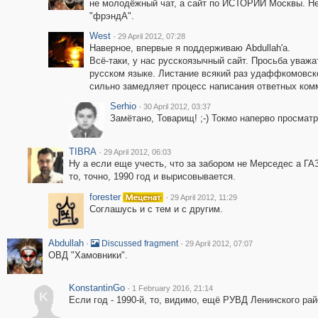
не молодёжный чат, а сайт по ИСТОРИИ Москвы. Не 
"фрэндА".
West
·
29 April 2012, 07:28
Наверное, впервые я поддерживаю Abdullah'а.
Всё-таки, у нас русскоязычный сайт. Просьба уважа
русском языке. Листание всякий раз удаффкомовско
сильно замедляет процесс написания ответных ком
Serhio
·
30 April 2012, 03:37
Замётано, Товарищ! ;-) Токмо наперво просмат
TIBRA
·
29 April 2012, 06:03
Ну а если еще учесть, что за забором не Мерседес а ГА
то, точно, 1990 год и вырисовывается.
forester
·
29 April 2012, 11:29
Соглашусь и с тем и с другим.
Abdullah
·
·
Discussed fragment
29 April 2012, 07:07
ОВД "Хамовники".
KonstantinGo
·
1 February 2016, 21:14
K
Если год - 1990-й, то, видимо, ещё РУВД Ленинского рай