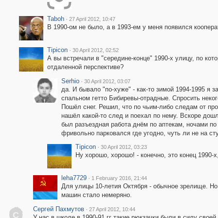
Taboh
·
27 April 2012, 10:47
В 1990-ом не было, а в 1993-ем у меня появился коопер
Tipicon
·
30 April 2012, 02:52
А вы встречали в "середине-конце" 1990-х улицу, по кот
отдаленной перспективе?
Serhio
·
30 April 2012, 03:07
да. И бывало "по-хуже" - как-то зимой 1994-1995 я 
спальном гетто Бибиревы-отрадные. Спросить некого
Пошёл снег. Решил, что по чьим-либо следам от пр
нашёл какой-то след и поехал по нему. Вскоре дошло
был разъездная работа днём по аптекам, ночами по 
фривольно парковался где угодно, чуть ли не на сту
Tipicon
·
30 April 2012, 03:23
Ну хорошо, хорошо! - конечно, это конец 1990-х
leha7729
·
1 February 2016, 21:44
Для улицы 10-летия Октября - обычное зрелище. Но
машин стало немеряно.
Сергей Пахмутов
·
27 April 2012, 10:44
С
У нас в школе в 1990-91 гг такие рюкзачки были в силу своей