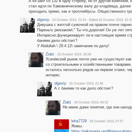
А 64 шёл со 132 в одну сторону, но от другой конечной, 
стал идти по Хамовническому валу до кладбища, далее 
проходить прямо, как и троллейбусы. Общественного тра
olgoviy
·
·
24 October 2019, 23:24
Edited 25 October 2019, 15:3
Девушка с желтой сумочкой на правом плече парню:''
Парень\с рюкзаком\:'' Ты что,дорогая! Он уж лет пять 
Интересно,функционирует ли в настоящее время стр
банями дело обстоит?
У Abdullah \ 29.4.12\ замечание по делу!
Ziatz
·
25 October 2019, 20:08
Усачёвский рынок почти уже не существует как
со строительными и хозяйственными товарами,
осталось несколько рядов на первом этаже, че
интерес.
olgoviy
·
25 October 2019, 22:36
А с банями то как дело обстоит?
Ziatz
·
26 October 2019, 06:32
Не имею даже понятия, где они находя
leha7729
·
26 October 2019, 07:57
Живы.
https://wikimapia.org/#lang=ru&