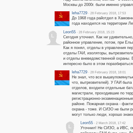
Москвы до 2000г. были именно управл
leha7729
·
28 February 2018, 17:53
До 1968 года райотдел в Хамовни
года находился на территории Ле
Leon55
·
28 February 2018, 15:23
L
Сегодня уточнил. Как ни удивительно,
районное управление, потом, при Ель
Как я понял, отделы в управления пер
отделы ГАИ, изоляторы, вытрезвител
и отделы вневедомственной охраны. 
интересно было в этом поразбираться
leha7729
·
28 February 2018, 18:01
Не знал, что все вышеупомянуты
что, вытрезвителей). У ГАИ была
отделов, входили отдельные бат
магистрали, проходившие по тер
регистрационно-экзаменационные
районе. Пожарная охрана - факт
охрана - тоже. И СИЗО не были 
могут только люди, хорошо знаю
Leon55
·
2 March 2018, 17:42
L
Уточнил! Не СИЗО, а ИВС, он