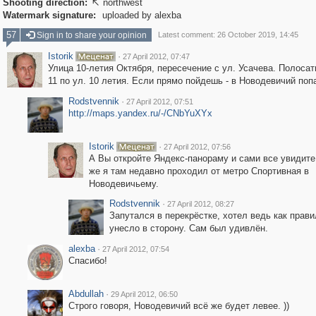
Shooting direction:
northwest

Watermark signature:
uploaded by alexba
57
Sign in to share your opinion
Latest comment: 26 October 2019, 14:45
Istorik
·
27 April 2012, 07:47
Улица 10-летия Октября, пересечение с ул. Усачева. Полоса
11 по ул. 10 летия. Если прямо пойдешь - в Новодевичий поп
Rodstvennik
·
27 April 2012, 07:51
http://maps.yandex.ru/-/CNbYuXYx
Istorik
·
27 April 2012, 07:56
А Вы откройте Яндекс-панораму и сами все увидите
же я там недавно проходил от метро Спортивная в
Новодевичьему.
Rodstvennik
·
27 April 2012, 08:27
Запутался в перекрёстке, хотел ведь как прави
унесло в сторону. Сам был удивлён.
alexba
·
27 April 2012, 07:54
Спасибо!
Abdullah
·
29 April 2012, 06:50
Строго говоря, Новодевичий всё же будет левее. ))