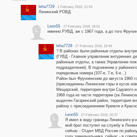
leha7729
·
1 February 2016, 21:43
Ленинский РОВД.
Leon55
·
27 February 2018, 18:01
L
именно РУВД, аж с 1967 года, а до того Фрунз
leha7729
·
27 February 2018, 18:49
? В районах были районные отделы внутр
(ГУВД - Главное управление внтуренних д
районные отделы, а также Управление пож
подразделения). В подчинении у районног
порядковые номера (107-е, 7-е, 6-е...)
Район был Фрунзенским до августа 1960 г
(присоединены Ленинские горы и кусок но
Мещерский, территория внутри Садового к
1968 года из части территории (за Ленинс
выделен Гагаринский район, территория в
району с присоединением Кремля и Красн
Leon55
·
27 February 2018, 20:37
L
Я имел в виду границы Ленинского р-н
мой брат поступил на службу в Ленин
сейчас - Отдел МВД России по району
году замначальника, сейчас - в совет