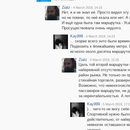
Ziatz
·
4 March 2018, 14:15
Нет, я и не знал её. Просто видел эт
но не помню, по неё ехала или нет. А
И ещё одна была там маршрутка - Уса
Просуществовала очень недолго.
Kay999
·
4 March 2018, 14:23
... скорее всего энто были врем
Подвозить к ближайшему метро. 
исчезло около десятка маршруток
Ziatz
·
5 March 2018, 15:26
Цель той второй маршрутки 
набережной отсутствовали н
район рынка. Не только он п
стихийная торговля, разверн
Возможно, что немногочисле
пассажиров маршрутки, не д
за нерентабельностью. А по
Kay999
·
5 March 2018, 17:
)... чего-то не могу се
Спортивной нужно было н
действительно, от набер
немногих оставшихся ма
хватает ..