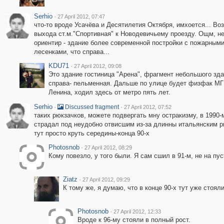
Serhio
·
27 April 2012, 07:47
что-то вроде Усачёва и Десятилетия Октября, имхоется... Во
выхода ст.м."Спортивная" к Новодевичьему проезду. Ощм, н
ориентир - здание более современной постройки с пожарным
лесенками, что справа...
KDU71
·
27 April 2012, 09:08
Это здание гостиница "Арена", фрагмент небольшого зд
справа- пельменная. Дальше по улице будет физфак МГ
Ленина, ходил здесь от метро пять лет.
Serhio
·
·
Discussed fragment
27 April 2012, 07:52
таких рюкзачков, можете подвергать мну остракизму, в 1990
страдал под неудобно отвисшим из-за длинны итальянским 
тут просто круть середины-конца 90-х
Photosnob
·
27 April 2012, 08:29
Кому повезло, у того были. Я сам сшил в 91-м, не на пу
Ziatz
·
27 April 2012, 09:29
К тому же, я думаю, что в конце 90-х тут уже стояли
Photosnob
·
27 April 2012, 12:33
Вроде к 96-му стояли в полный рост.