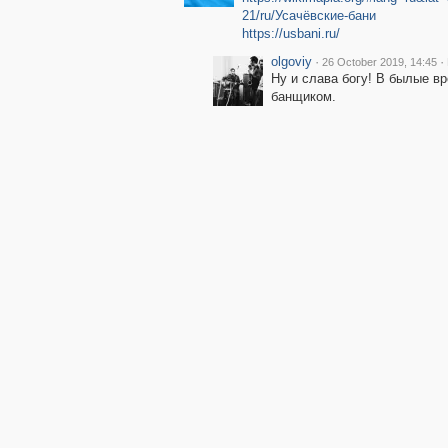
21/ru/Усачёвские-бани
https://usbani.ru/
olgoviy
·
·
26 October 2019, 14:45
Ну и слава богу! В былые в
банщиком.