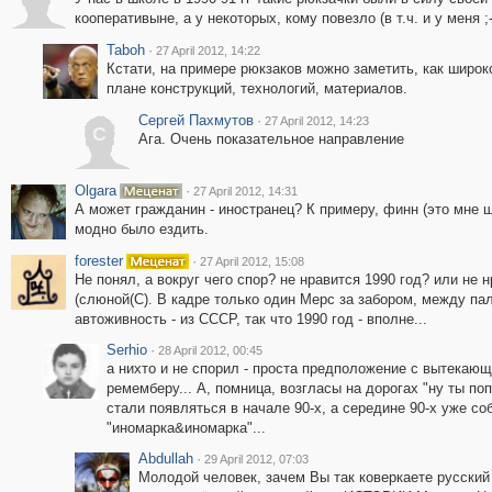
кооперативыне, а у некоторых, кому повезло (в т.ч. и у меня ;-
Taboh
·
27 April 2012, 14:22
Кстати, на примере рюкзаков можно заметить, как широк
плане конструкций, технологий, материалов.
Сергей Пахмутов
·
27 April 2012, 14:23
С
Ага. Очень показательное направление
Olgara
·
27 April 2012, 14:31
А может гражданин - иностранец? К примеру, финн (это мне 
модно было ездить.
forester
·
27 April 2012, 15:08
Не понял, а вокруг чего спор? не нравится 1990 год? или не
(слюной(С). В кадре только один Мерс за забором, между пал
автоживность - из СССР, так что 1990 год - вполне...
Serhio
·
28 April 2012, 00:45
а нихто и не спорил - проста предположение с вытека
ремемберу... А, помница, возгласы на дорогах "ну ты по
стали появляться в начале 90-х, а середине 90-х уже с
"иномарка&иномарка"...
Abdullah
·
29 April 2012, 07:03
Молодой человек, зачем Вы так коверкаете русский 