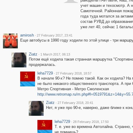
райоделы ГАИ были, наш, Ле
учет машин и техосмотр. А 
Самотечной. Районная пожар
года туда мотался за актам
состав РУВД до образования
уже лет 40, сейчас 1 батал
amirosh
·
27 February 2017, 23:41
Еще автобусы в 1990 году ходили по этой улице - три маршру
Ziatz
·
1 March 2017, 06:13
Потом ещё ходила такая странная маршрутка "Спортивная
продержалась.
leha7729
·
27 February 2018, 18:57
В начале 90-х? Не помню такой. Как он ходила? На 
не было никакого общественного транспорта. А пр
Метро Спортивная - Метро Смоленская
http://www.retromap.ru/m.php#l=0519791&z=14&y=55
Ziatz
·
27 February 2018, 20:41
Нет, я уже про 90-е, наверно, даже ближе к конц
leha7729
·
28 February 2018, 17:50
Т. е. уже во времена Автолайна. Странно,
не помнишь?