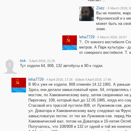
Ziatz
·
6 March 2018, 0
Вы не поняли, мар
Фрунзенской и к м
может быть на своё
знаю.
leha7729
·
5 March 2018, 18:57
?.. От южного вестибюля Сп
метров. А Парк культуры - 
от северного вестибюля. Т. 
tisk
·
3 April 2018, 21:25
t
Тут ходили 64, 808, 132 автобусы в 90-х годах.
leha7729
·
·
4 April 2018, 17:26
Edited 4 April 2018, 17:46
В 90-х уже не ходили. 808 отменён 14.12.1991. А раньше
Здесь они делали замысловатый крюк. 64, отправляясь
мостом, по Хамовническому валу, затем сворачивал на 
Пироговку. 108, который был до 12.05.1985, когда его со
Стасовой его трассой пустили 808, от Лужников-сев. дое
ул. Доватора и Хамовническому валу следовал на Фрун
замысловатую петлю: от тех же Лужников-сев. перед Н
Хамовнический вал, потом на Доватора и 10-летия Октя
Получалось, что 108/808 и 132 от одной и той же конеч