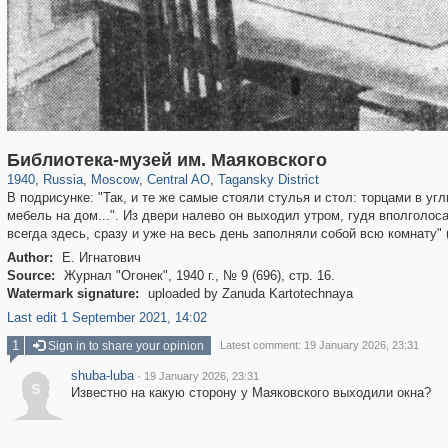
319,861
1,406,849
160,009
8,286
29,243
5,916
10,740
402
Библиотека-музей им. Маяковского
1940
,
Russia
,
Moscow
,
Central AO
,
Tagansky District
В подрисунке: "Так, и те же самые стояли стулья и стол: торцами в уг
мебель на дом...". Из двери налево он выходил утром, гудя вполголос
всегда здесь, сразу и уже на весь день заполняли собой всю комнату" 
Author:
Е. Игнатович
Source:
Журнал "Огонек", 1940 г., № 9 (696), стр. 16.
Watermark signature:
uploaded by Zanuda Kartotechnaya
Last edit 1 September 2021, 14:02
1
Sign in to share your opinion
Latest comment: 19 January 2026, 23:31
shuba-luba
·
19 January 2026, 23:31
s
Известно на какую сторону у Маяковского выходили окна?