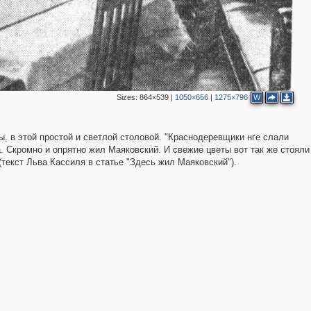
Sizes:
864×539
|
1050×656
|
1275×796
W
лы, в этой простой и светлой столовой. "Краснодеревщики нге слали
а. Скромно и опрятно жил Маяковский. И свежие цветы вот так же стояли
(текст Льва Кассиля в статье "Здесь жил Маяковский").