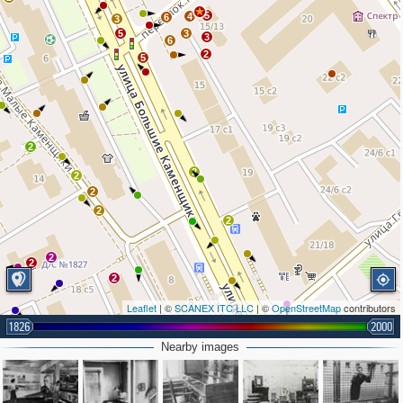
5
4
6
3
5
3
3
6
2
5
2
2
2
2
2
2
2
2
2
Leaflet
| ©
SCANEX ITC LLC
| ©
OpenStreetMap
contributors
1826
2000
2
3
Nearby images