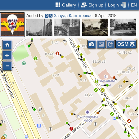
Gallery
Sign up
Login
EN
Added by
🅾🅰 Зануда Картотечная
, 8 April 2018
4
2
2
2
OSM
2
3
2
2
2
2
2
4
2
2