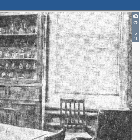
1
6
1k
2