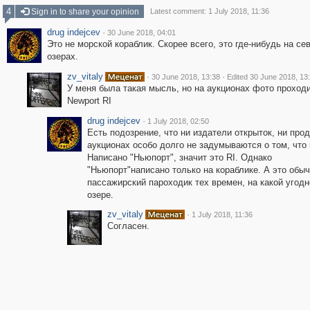
4
Sign in to share your opinion
Latest comment: 1 July 2018, 11:36
drug indejcev
·
30 June 2018, 04:01
Это не морской кораблик. Скорее всего, это где-нибудь на се
озерах.
zv_vitaly
·
·
30 June 2018, 13:38
Edited 30 June 2018, 13
У меня была такая мысль, но на аукционах фото проходи
Newport RI
drug indejcev
·
1 July 2018, 02:50
Есть подозрение, что ни издатели открыток, ни про
аукционах особо долго не задумываются о том, что 
Написано "Ньюпорт", значит это RI. Однако
"Ньюпорт"написано только на кораблике. А это обы
пассажирский пароходик тех времен, на какой угодн
озере.
zv_vitaly
·
1 July 2018, 11:36
Согласен.