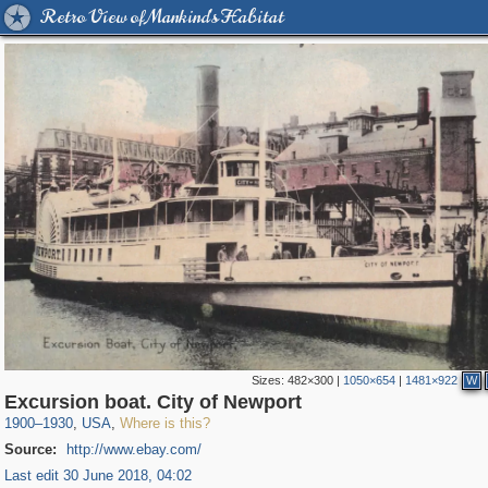
Retro View of Mankind's Habitat
Sizes:
482×300
|
1050×654
|
1481×922
W
95,574
647
Excursion boat. City of Newport
1900
–
1930
,
USA
,
Where is this?
Source:
http://www.ebay.com/
Last edit 30 June 2018, 04:02