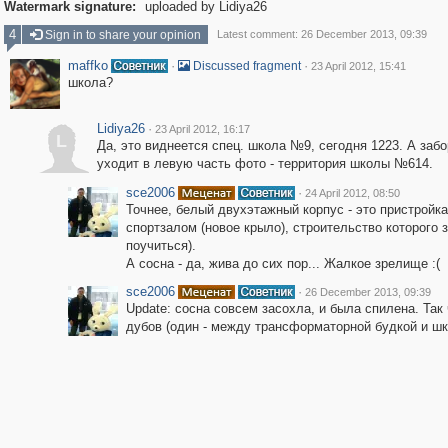
Watermark signature:
uploaded by Lidiya26
4
Sign in to share your opinion
Latest comment: 26 December 2013, 09:39
maffko
·
·
Discussed fragment
23 April 2012, 15:41
школа?
Lidiya26
·
23 April 2012, 16:17
L
Да, это виднеется спец. школа №9, сегодня 1223. А забо
уходит в левую часть фото - территория школы №614.
sce2006
·
24 April 2012, 08:50
Точнее, белый двухэтажный корпус - это пристройка
спортзалом (новое крыло), строительство которого 
поучиться).
А сосна - да, жива до сих пор... Жалкое зрелище :(
sce2006
·
26 December 2013, 09:39
Update: сосна совсем засохла, и была спилена. Так
дубов (один - между трансформаторной будкой и шк