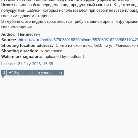
Позже павильон был переделан под продуктовый магазин. В центре кад
полукруглый шаблон, который использовался при строительстве площа
главным зданием стадиона.
В глубине фото видно строительство трибун главной арены и фундаме
главного здания.
Author:
Неизвестен
Source:
https://ok.ru/profile/579038918820/album/852050616228/86311042
Shooting location address:
Снято из окон дома №10 по ул. Чайковског
Shooting direction:
southeast

Watermark signature:
uploaded by sss9sss1
Last edit 21 July 2026, 15:58
0
Sign in to share your opinion