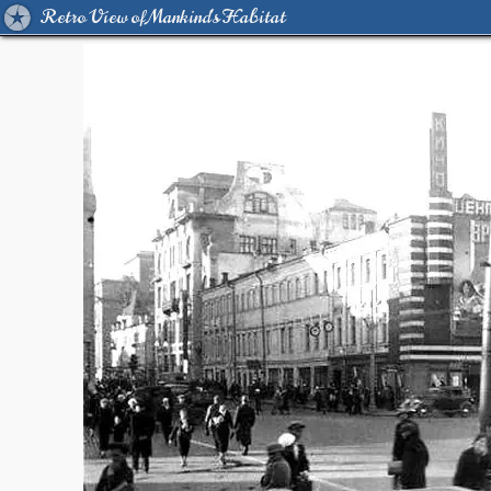
Retro View of Mankind's Habitat