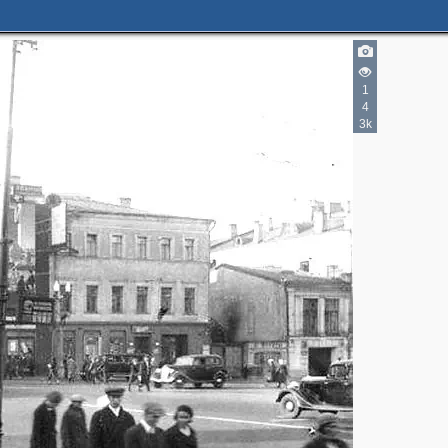
1
4
3k
9
7
3
6
3
5
8
9
16
7
6
5
3
2
3