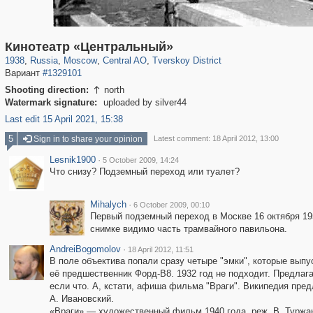
319,864
1,406,699
160,011
8,286
29,243
5,916
53,052
2,283
Кинотеатр «Центральный»
1938
,
Russia
,
Moscow
,
Central AO
,
Tverskoy District
Вариант
#1329101
Shooting direction:
north

Watermark signature:
uploaded by silver44
Last edit 15 April 2021, 15:38
5
Sign in to share your opinion
Latest comment: 18 April 2012, 13:00
Lesnik1900
·
5 October 2009, 14:24
Что снизу? Подземный переход или туалет?
Mihalych
·
6 October 2009, 00:10
Первый подземный переход в Москве 16 октября 195
снимке видимо часть трамвайного павильона.
AndreiBogomolov
·
18 April 2012, 11:51
В поле объектива попали сразу четыре "эмки", которые выпус
её предшественник Форд-В8. 1932 год не подходит. Предлага
если что. А, кстати, афиша фильма "Враги". Википедия пре
А. Ивановский.
«Враги» — художественный фильм 1940 года, реж. В. Туржан