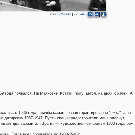
Sizes:
725×446
|
725×446
W
2
4
3
6
2
9 года появился. На Маяковке. Кстати, получается, на днях юбилей. А
2
7
кались с 1936 года, причём самая правая гарантированно "эмка", а не
ю датировку 1937-1947. Пусть спецы-градостроители меня одёрнут,
длагает два варианта: «Враги» — художественный фильм 1938 года, реж.
ский. Тогда всё упрощается до 1938-1940?