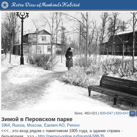
Retro View of Mankind's Habitat
Sizes:
482×321
|
820×547
|
820×547
W
319,724
1,406,012
8,286
20,923
29,243
306
789
15
Зимой в Перовском парке
1964
,
Russia
,
Moscow
,
Eastern AO
,
Perovo
<<<...это вход рядом с памятником 1905 года, а здание справа -
бильярдная...>>> -
http://perovo-online.ru/forum/4-588-35