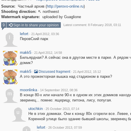
Source:
Частный архив (
http://perovo-online.ru
)
Shooting direction:
northwest

Watermark signature:
uploaded by Guaglione
9
Sign in to share your opinion
Latest comment: 8 February 2018, 03:11
lefort
·
21 April 2012, 03:36
l
ПеровСкий парк
makk5
·
21 April 2012, 14:58
Бильярдная? А сейчас она в другом месте в парке. А рядом ч
домик?
makk5
·
·
Discussed fragment
21 April 2012, 15:12
А это прожекторная вышка над стадионом в парке?
moonlinka
·
14 September 2012, 08:36
m
В конце 80-х или начале 90-х в одном их этих домиков наход
зверинец... помню: ящерицу, питона, лису, попугая.
utochkin
·
25 October 2013, 07:14
u
Не в этих домиках. Они к концу 80х сгорели все. Левее, 
Коренной улице было здание бывшей школы, зверинец бы
lefort
·
26 October 2013, 07:59