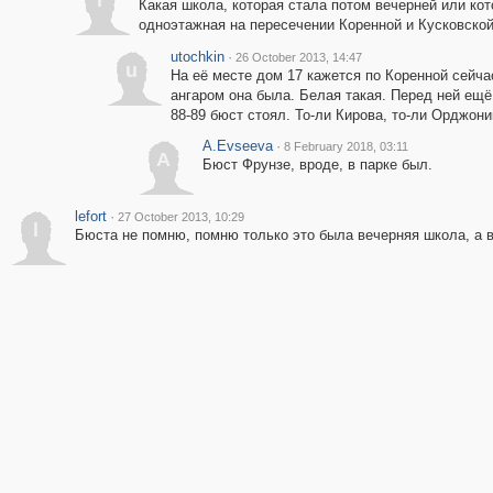
l
Какая школа, которая стала потом вечерней или кот
одноэтажная на пересечении Коренной и Кусковско
utochkin
·
26 October 2013, 14:47
u
На её месте дом 17 кажется по Коренной сейча
ангаром она была. Белая такая. Перед ней ещё
88-89 бюст стоял. То-ли Кирова, то-ли Орджони
A.Evseeva
·
8 February 2018, 03:11
A
Бюст Фрунзе, вроде, в парке был.
lefort
·
27 October 2013, 10:29
l
Бюста не помню, помню только это была вечерняя школа, а в