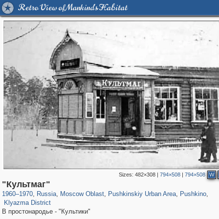
Retro View of Mankind's Habitat
Sizes:
482×308
|
794×508
|
794×508
W
96,438
1,406,837
1,691
29,243
2,545
58
1,151
24
"Культмаг"
234
7
1960
–
1970
,
Russia
,
Moscow Oblast
,
Pushkinskiy Urban Area
,
Pushkino
,
Klyazma District
В простонародье - "Культики"