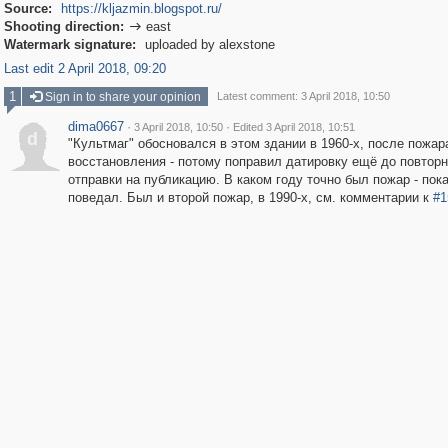
Source:
https://kljazmin.blogspot.ru/
Shooting direction:
east

Watermark signature:
uploaded by alexstone
Last edit 2 April 2018, 09:20
1
Sign in to share your opinion
Latest comment: 3 April 2018, 10:50
dima0667
·
·
3 April 2018, 10:50
Edited 3 April 2018, 10:51
d
"Культмаг" обосновался в этом здании в 1960-х, после пожар
восстановления - потому поправил датировку ещё до повтор
отправки на публикацию. В каком году точно был пожар - пока
поведал. Был и второй пожар, в 1990-х, см. комментарии к
#1