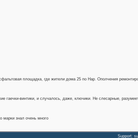
 асфальтовая площадка, где жители дома 25 по Нар. Ополчения ремонтир
е гаечки-винтики, и случалось, даже, ключики. Не слесарные, разумеет
о марки знал очень много
Support: s