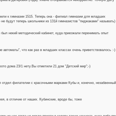
или к гимназии 1515. Теперь она - филиал гимназии для младших
о не будут теперь школьники из 131й гимназистов "пиджаками" называть)
й был некий методический кабинет, куда приезжали перенимать опыт
е автоматы", что как раз в младших классах очень приветствовалось :-)
фото дома 23/1 нету.Вы отметили 21 дом "Детский мир";-)
л отдел филателии с красочными марками Кубы и, конечно, незабвенный 
лея, в отличие от наших. Кубинские, вроде бы, тоже
кому из нас тогда не могло придти в голову такую ценность куда-либо пр