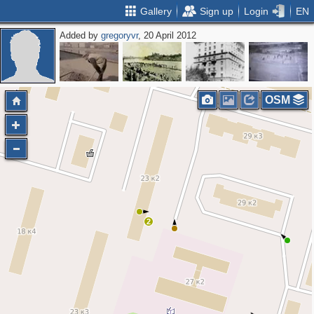
Gallery
Sign up
Login
EN
Added by
gregoryvr
, 20 April 2012
OSM
2