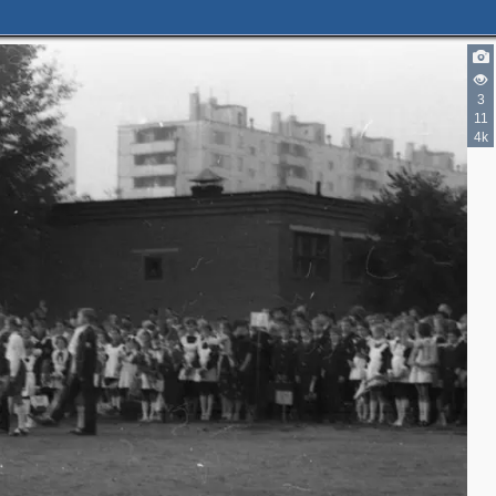
3
11
4k