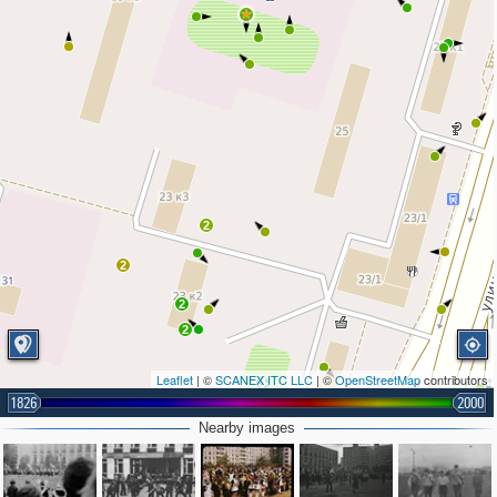
2
2
2
2
Leaflet
| ©
SCANEX ITC LLC
| ©
OpenStreetMap
contributors
1826
2000
Nearby images