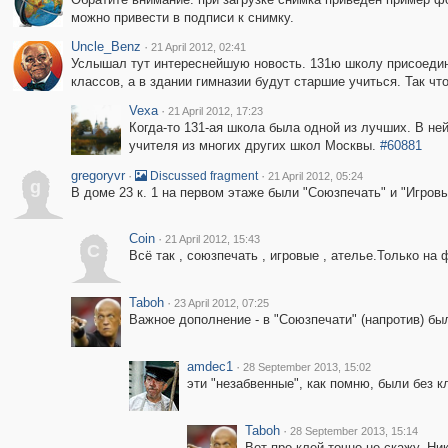
можно привести в подписи к снимку.
Uncle_Benz
·
21 April 2012, 02:41
Услышал тут интереснейшую новость. 131ю школу присоедин
классов, а в здании гимназии будут старшие учиться. Так чт
Vexa
·
21 April 2012, 17:23
Когда-то 131-ая школа была одной из лучших. В не
учителя из многих других школ Москвы.
#60881
gregoryvr
·
·
Discussed fragment
21 April 2012, 05:24
g
В доме 23 к. 1 на первом этаже были "Союзпечать" и "Игровы
Coin
·
21 April 2012, 15:43
C
Всё так , союзпечать , игровые , ателье.Только на 
Taboh
·
23 April 2012, 07:25
Важное дополнение - в "Союзпечати" (напротив) бы
amdec1
·
28 September 2013, 15:02
эти "незабвенные", как помню, были без к
Taboh
·
28 September 2013, 15:14
Вот про клей точно не скажу. Ни