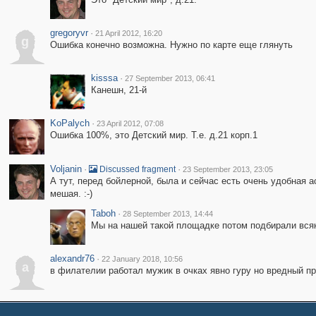
gregoryvr
·
21 April 2012, 16:20
g
Ошибка конечно возможна. Нужно по карте еще глянуть
kisssa
·
27 September 2013, 06:41
Канешн, 21-й
KoPalych
·
23 April 2012, 07:08
Ошибка 100%, это Детский мир. Т.е. д.21 корп.1
Voljanin
·
·
Discussed fragment
23 September 2013, 23:05
А тут, перед бойлерной, была и сейчас есть очень удобная
мешая. :-)
Taboh
·
28 September 2013, 14:44
Мы на нашей такой площадке потом подбирали всяки
alexandr76
·
22 January 2018, 10:56
a
в филателии работал мужик в очках явно гуру но вредный пр