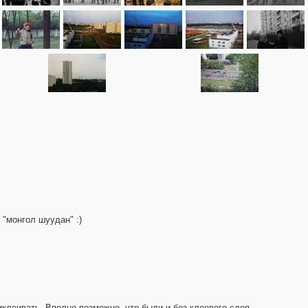
"монгол шуудан" :)
иклеивать. Вполне возможно, что были и без клеевого слоя.