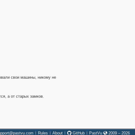
овали свои машины, никому не
ся, а от старых замков.
upport@pastvu.com
Rules
About
GitHub
PastVu
2009 – 2026