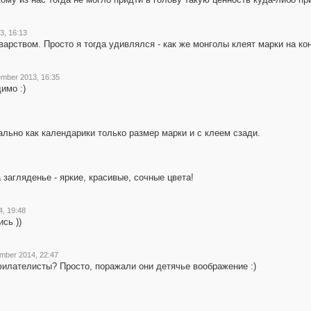
3, 16:13
варством. Просто я тогда удивлялся - как же монголы клеят марки на кон
ember 2013, 16:35
имо :)
льно как календарики только размер марки и с клеем сзади.
загляденье - яркие, красивые, сочные цвета!
, 19:48
сь ))
mber 2014, 22:47
филателисты? Просто, поражали они детячье воображение :)