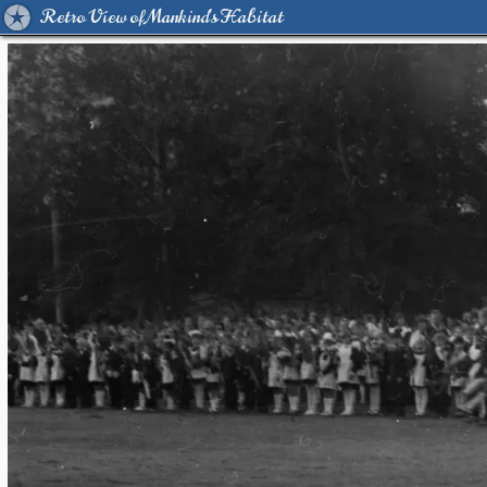
Retro View of Mankind's Habitat