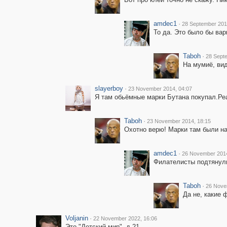
amdec1
·
28 September 201
То да. Это было бы вар
Taboh
·
28 Sept
На мумиё, вид
slayerboy
·
23 November 2014, 04:07
Я там обьёмные марки Бутана покупал.Реа
Taboh
·
23 November 2014, 18:15
Охотно верю! Марки там были на 
amdec1
·
26 November 2014
Филателисты подтянули
Taboh
·
26 Nove
Да не, какие 
Voljanin
·
22 November 2022, 16:06
Это "Детский мир", д.21.