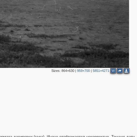
Sizes:
864×630
|
959×700
|
5851×4271
W
рмата датировки (года). Иначе отображается некорректно. Точную дату