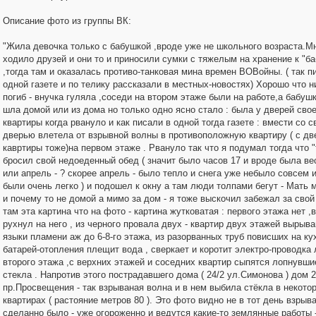
Описание фото из группы ВК:
"Жила девочка только с бабушкой ,вроде уже не школьного возраста.Мн
ходило друзей и они то и приносили сумки с тяжелым на хранение к "б
,тогда там и оказалась противо-танковая мина времен ВОВойны. ( так п
одной газете и по телику рассказали в местных-новостях) Хорошо что н
погиб - внучка гуляла ,соседи на втором этаже были на работе,а бабушк
шла домой или из дома но только одно ясно стало : была у дверей сво
квартиры когда рвануло и как писали в одной тогда газете : вмести со с
дверью влетела от взрывной волны в противоположную квартиру ( с дв
кавртиры тоже)на первом этаже . Рвануло так что я подумал тогда что "т
бросил свой недоеденный обед ( значит было часов 17 и вроде была ве
или апрель - ? скорее апрель - было тепло и снега уже небыло совсем 
были очень легко ) и подошел к окну а там люди толпами бегут - Мать 
и почему то не домой а мимо за дом - я тоже выскочил забежал за свой
там эта картина что на фото - картина жутковатая : первого этажа нет ,
рухнул на него , из черного провала двух - квартир двух этажей вырыв
языки пламени аж до 6-8-го этажа, из разорванных труб повисших на ку
батарей-отопления плещит вода , сверкает и коротит электро-проводка
второго этажа ,с верхних этажей и соседних квартир сыпятся лопнувши
стекла . Напротив этого пострадавшего дома ( 24/2 ул.Симонова ) дом 2
пр.Просвещения - так взрываная волна и в нем выбила стёкла в некото
квартирах ( растояние метров 80 ). Это фото видно не в тот день взрыв
сделанно было - уже огороженно и ведутся какие-то землянные работы -