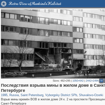
Retro View of Mankind's Habitat
Sizes:
482×295
|
1050×642
|
2442×1494
W
Последствия взрыва мины в жилом доме в Санкт
197,063
1,406,144
5,709
29,243
10,250
208
1,130
21
Петербурге
1995
,
Russia
,
Saint Petersburg
,
Vyborgsky District SPb
,
Shuvalovo-Ozerki
Взрыв мины времён ВОВ в жилом доме 24 к. 2 на проспекте Просвещен
Санкт-Петербурге