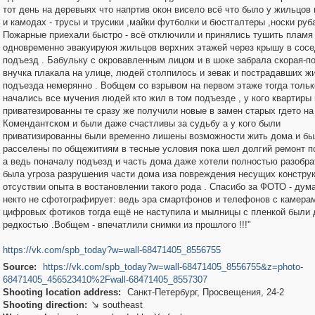
тот день на деревыях что напртив окон висело всё что было у жильцов
и камодах - трусы и трусики ,майки футболки и бюстгалтеры ,носки руба
Пожарные приехали быстро - всё отключили и принялись тушить пламя 
одновременно эвакуируюя жильцов верхних этажей через крышу в сос
подъезд . Бабульку с окровавленным лицом и в шоке забрала скорая-п
внучка плакала на улице, людей столпилось и зевак и пострадавших ж
подъезда немерянно . Вобщем со взрывом на первом этаже тогда тольк
начались все мучения людей кто жил в том подъезде , у кого квартиры
приватезированны те сразу же получили новые в замен старых гдето на
Комендантском и были даже счастливы за судьбу а у кого были
приватизированны были временно лишены возможности жить дома и бы
расселены по общежитиям в тесные условия пока шел долгий ремонт п
а ведь поначалу подъезд и часть дома даже хотели полностью разобрат
была угроза разрушения части дома иза повреждения несущих конструк
отсуствии опыта в востановлении такого рода . Спасибо за ФОТО - дум
некто не сфотографирует: ведь эра смартфонов и телефонов с камера
цифровых фотиков тогда ещё не наступила и мылницы с пленкой были 
редкостью .Вобщем - впечатлили снимки из прошлого !!!"
https://vk.com/spb_today?w=wall-68471405_8556755
Source:
https://vk.com/spb_today?w=wall-68471405_8556755&z=photo-
68471405_456523410%2Fwall-68471405_8557307
Shooting location address:
Санкт-Петербург, Просвещения, 24-2
Shooting direction:
southeast
