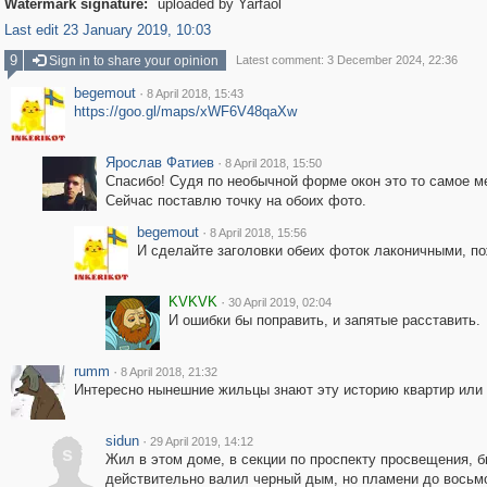
Watermark signature:
uploaded by Yarfaol
Last edit 23 January 2019, 10:03
9
Sign in to share your opinion
Latest comment: 3 December 2024, 22:36
begemout
·
8 April 2018, 15:43
https://goo.gl/maps/xWF6V48qaXw
Ярослав Фатиев
·
8 April 2018, 15:50
Спасибо! Судя по необычной форме окон это то самое ме
Сейчас поставлю точку на обоих фото.
begemout
·
8 April 2018, 15:56
И сделайте заголовки обеих фоток лаконичными, п
KVKVK
·
30 April 2019, 02:04
И ошибки бы поправить, и запятые расставить.
rumm
·
8 April 2018, 21:32
Интересно нынешние жильцы знают эту историю квартир или н
sidun
·
29 April 2019, 14:12
s
Жил в этом доме, в секции по проспекту просвещения, б
действительно валил черный дым, но пламени до восьмо