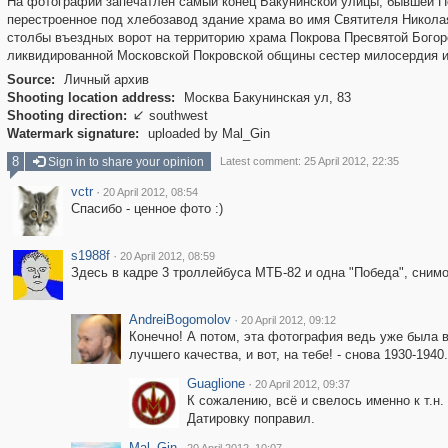
На фотографии запечатлен самый конец Бакунинской улицы, бывшей Пок
перестроенное под хлебозавод здание храма во имя Святителя Николая
столбы въездных ворот на территорию храма Покрова Пресвятой Богород
ликвидированной Московской Покровской общины сестер милосердия и 
Source:
Личный архив
Shooting location address:
Москва Бакунинская ул, 83
Shooting direction:
southwest

Watermark signature:
uploaded by Mal_Gin
8
Sign in to share your opinion
Latest comment: 25 April 2012, 22:35
vctr
·
20 April 2012, 08:54
Спасибо - ценное фото :)
s1988f
·
20 April 2012, 08:59
Здесь в кадре 3 троллейбуса МТБ-82 и одна "Победа", сним
AndreiBogomolov
·
20 April 2012, 09:12
Конечно! А потом, эта фотография ведь уже была в
лучшего качества, и вот, на тебе! - снова 1930-1940.
Guaglione
·
20 April 2012, 09:37
К сожалению, всё и свелось именно к т.н.
Датировку поправил.
Mal_Gin
·