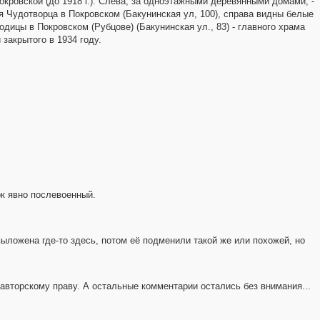
ровской (до 1918 г.). Слева, за одноэтажными деревянными домами, -
 Чудотворца в Покровском (Бакунинская ул, 100), справа видны белые
ицы в Покровском (Рубцове) (Бакунинская ул., 83) - главного храма
закрытого в 1934 году.
3
2
2
2
ок явно послевоенный.
ыложена где-то здесь, потом её подменили такой же или похожей, но
 авторскому праву. А остальные комментарии остались без внимания...