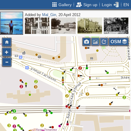
Gallery
Sign up
Login
EN
Added by
Mal_Gin
, 20 April 2012
OSM
2
2
2
3
2
2
2
2
2
2
3
2
2
3