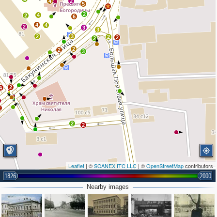
4
2
5
2
4
2
6
4
4
2
3
3
2
3
2
2
2
2
2
3
2
4
2
2
2
Leaflet
| ©
SCANEX ITC LLC
| ©
OpenStreetMap
contributors
1826
2000
Nearby images