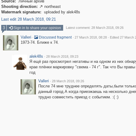
Source:
Личный архив
Shooting direction:
northeast

Watermark signature:
uploaded by alek48s
Last edit 28 March 2018, 09:21
3
Sign in to share your opinion
Latest comment: 28 March 2018, 09:26
Valleri
·
·
·
Discussed fragment
27 March 2018, 08:28
Edited 27 March 
1973-74. Ближе к 74.
alek48s
·
28 March 2018, 09:23
Я ещё раз просмотрел негативы и на одном из них обна
крае плёнки маркировку "свема - 74 г". Так что Вы правы 
год
Valleri
·
28 March 2018, 09:26
После 74 мне труднее определять даты,были тольк
данный город.А когда приезжаешь на несколько дне
трудно совместить приезд с событием. :( :)