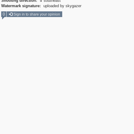
Shooting direction:
southeast

Watermark signature:
uploaded by skygazer
0
Sign in to share your opinion