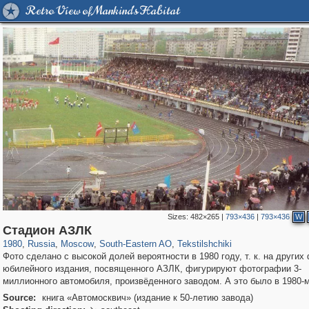
Retro View of Mankind's Habitat
Sizes:
482×265
|
793×436
|
793×436
W
319,780
1,406,514
8,286
11,379
29,243
197
964
5
Стадион АЗЛК
1980
,
Russia
,
Moscow
,
South-Eastern AO
,
Tekstilshchiki
Фото сделано с высокой долей вероятности в 1980 году, т. к. на других
юбилейного издания, посвященного АЗЛК, фигурируют фотографии 3-
миллионного автомобиля, произвёденного заводом. А это было в 1980-м
Source:
книга «Автомосквич» (издание к 50-летию завода)