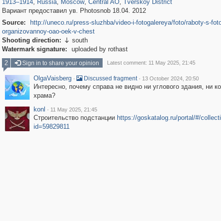
1913
–
1914
,
Russia
,
Moscow
,
Central AO
,
Tverskoy District
Вариант предоставил ув. Photosnob 18.04. 2012
Source:
http://uneco.ru/press-sluzhba/video-i-fotogalereya/foto/raboty-s-fot
organizovannoy-oao-oek-v-chest
Shooting direction:
south

Watermark signature:
uploaded by rothast
2
Sign in to share your opinion
Latest comment: 11 May 2025, 21:45
OlgaVaisberg
·
·
Discussed fragment
13 October 2024, 20:50
Интересно, почему справа не видно ни углового здания, ни к
храма?
konl
·
11 May 2025, 21:45
Строительство подстанции
https://goskatalog.ru/portal/#/collec
id=59829811