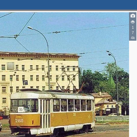
2
2
1
7
4k
2
2