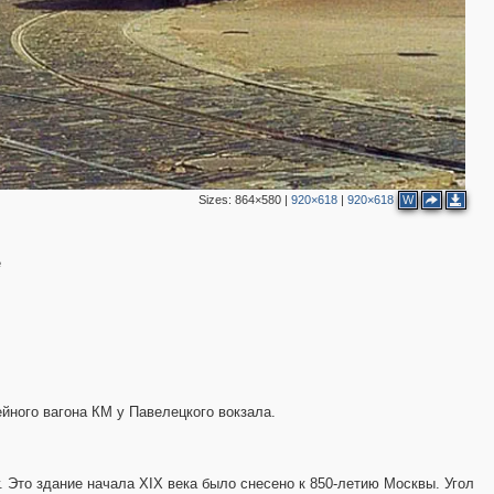
Sizes:
864×580
|
920×618
|
920×618
W
e
зейного вагона КМ у Павелецкого вокзала.
г. Это здание начала XIX века было снесено к 850-летию Москвы. Угол