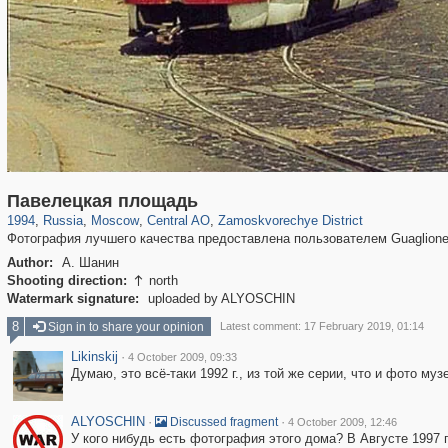
319,780
1,406,255
159,978
8,286
29,243
5,916
6,190
211
Павелецкая площадь
1994
,
Russia
,
Moscow
,
Central AO
,
Zamoskvorechye District
Фотография лучшего качества предоставлена пользователем Guaglion
Author:
А. Шанин
Shooting direction:
north

Watermark signature:
uploaded by ALYOSCHIN
8
Sign in to share your opinion
Latest comment: 17 February 2019, 01:14
Likinskij
·
4 October 2009, 09:33
Думаю, это всё-таки 1992 г., из той же серии, что и фото му
ALYOSCHIN
·
·
Discussed fragment
4 October 2009, 12:46
У кого нибудь есть фотография этого дома? В Августе 1997 