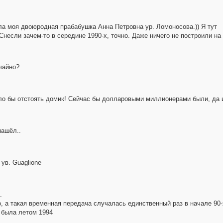
ила моя двоюродная прабабушка Анна Петровна ур. Ломоносова.)) Я тут
 Снесли зачем-то в середине 1990-х, точно. Даже ничего не построили на
чайно?
о бы отстоять домик! Сейчас бы долларовыми миллионерами были, да и 
нашёл..
ув. Guaglione
.
, а такая временная передача случалась единственный раз в начале 90-х
 была летом 1994