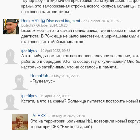
"Купер-шоу", в кирпичной пристройке была кулинария. На фо
краны, это замороженная стройка нового корпуса больницы, 
построено элитное жилье.
Rocker70
·
·
·
Discussed fragment
27 October 2014, 16:25
Edited 27 October 2014, 16:26
Боже ж мой - это та самая поликлиника, где впервые я посет
дантиста. В 70-х еще не было анестезии, а бор-машины были
стахановских отбойных молотов.
iperfilyev
·
19 April 2022, 09:58
i
А кто-нибудь помнит, как называлось злачное заведение, кот
работало в середине 90-х по соседству с кулинарией? Оно б
настолько затейливым, что не осталось в памяти..
RomaRub
·
3 May 2026, 22:08
R
«Гаудеамус»
iperfilyev
·
19 April 2022, 09:59
i
Кстати, а что за краны? Больница пытается построить новый 
_ALEXX_
·
18 August 2025, 21:20
Это на территории больницы №1 возводили новый корпус
территория ЖК "Ближняя дача")