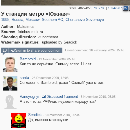
Sizes:
482×427
|
790×700
|
1024×907
W
319,882
1,407,351
8,286
21,648
29,248
390
1,024
11
У станции метро «Южная»
1998
,
Russia
,
Moscow
,
Southern AO
,
Chertanovo Severnoye
Author:
Maksimus
Source:
fotobus.msk.ru
Shooting direction:
northeast

Watermark signature:
uploaded by Seadick
10
Sign in to share your opinion
Latest comment: 26 February 2024, 15:46
Bambroid
·
13 November 2009, 05:16
Как то не серьёзно. Снимку всего 11 лет.
santa
·
25 December 2009, 12:03
Согласен с Bambroid, даже "Южный" уже стоит.
Vanoyugnyi
·
·
Discussed fragment
3 November 2010, 05:05
V
А это что за РАФики, неужели маршрутки?
Seadick
·
3 November 2010, 05:34
Да, именно маршрутки.