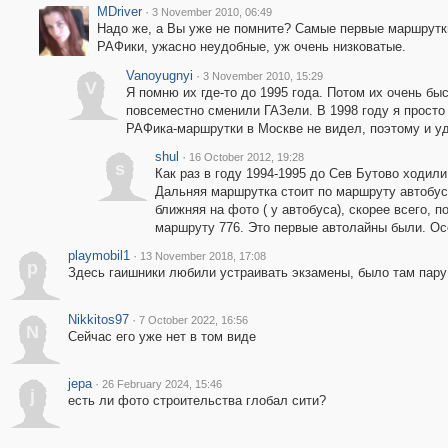
MDriver
·
3 November 2010, 06:49
Надо же, а Вы уже не помните? Самые первые маршрутк
РАФики, ужасно неудобные, уж очень низковатые.
Vanoyugnyi
·
3 November 2010, 15:29
V
Я помню их где-то до 1995 года. Потом их очень быс
повсеместно сменили ГАЗели. В 1998 году я просто
РАФика-маршрутки в Москве не видел, поэтому и у
shul
·
16 October 2012, 19:28
s
Как раз в году 1994-1995 до Сев Бутово ходил
Дальняя маршрутка стоит по маршруту автобус
ближняя на фото ( у автобуса), скорее всего, п
маршруту 776. Это первые автолайны были. Осо
playmobil1
·
13 November 2018, 17:08
p
Здесь гаишники любили устраивать экзамены, было там пару
Nikkitos97
·
7 October 2022, 16:56
N
Сейчас его уже нет в том виде
jepa
·
26 February 2024, 15:46
j
есть ли фото строительства глобал сити?