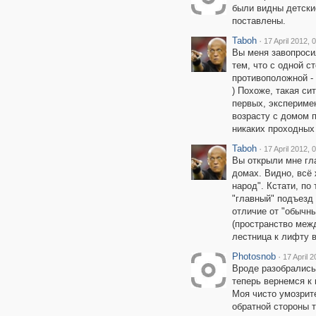
были видны детски
поставлены.
Taboh
·
17 April 2012, 
Вы меня завопроси
тем, что с одной с
противоположной - 
) Похоже, такая си
первых, экспериме
возрасту с домом 
никаких проходных
Taboh
·
17 April 2012, 
Вы открыли мне гл
домах. Видно, всё
народ". Кстати, по
"главный" подъезд 
отличие от "обычны
(пространство меж
лестница к лифту 
Photosnob
·
17 April 2
Вроде разобрались
теперь вернемся к
Моя чисто умозрите
обратной стороны т