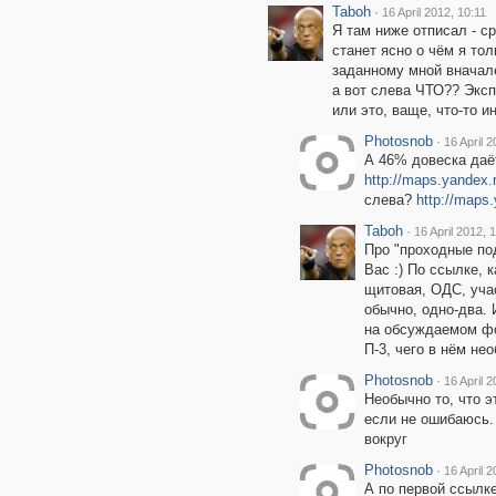
Taboh
·
16 April 2012, 10:11
Я там ниже отписал - с
станет ясно о чём я то
заданному мной вначале,
а вот слева ЧТО?? Эксп
или это, ваще, что-то и
Photosnob
·
16 April 2
А 46% довеска даё
http://maps.yandex.
слева?
http://maps
Taboh
·
16 April 2012, 
Про "проходные по
Вас :) По ссылке, 
щитовая, ОДС, уча
обычно, одно-два.
на обсуждаемом фо
П-3, чего в нём не
Photosnob
·
16 April 
Необычно то, что э
если не ошибаюсь. 
вокруг
Photosnob
·
16 April 
А по первой ссылк