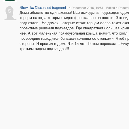
Slow
·
·
·
Discussed fragment
4 December 2016, 19:51
Edited 4 Decemb
S
Дома абсолютно одинаковые! Все выходы из подъездов сдела
торцом на юг, а которые видно фронтально на восток. Это ви
подъездов.. На домах, которые стоят торцом слева таких окон
проектные решения подъездов. Где квадратная большая крыш
нее. А вот маленькая прямоугольная крыша значит, что холл
посередине находится большая колонна со стояками. Чтоб п
стороны. Я прожил в доме №5 15 лет. Потом переехал в Никул
третьим видом подъездов!!!