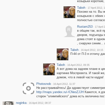
козырьки короткие,
Taboh
·
17 April 2012, 
Похоже на то. Вы 
козырьков с обеих 
полностью согласе
Rustam253
·
17 April 
R
в общем так, всё п
дворов, подъезды в
дома стоят в одно
, снаружи синим...
Taboh
·
16 April 2012, 10:15
П-44 от П-3 я отличу д
Taboh
·
16 April 2012, 09:35
А вот дома на заднем плане в цен
картинке Моспроекта. И такой же
домом, что в левой части кадра!
Photosnob
·
16 April 2012, 11:37
Не расстраивайтесь! Да здравствует симметрия 
http://maps.yandex.ru/-/CNeoZJJH
Кажется, я до
сторон "олимпийского" дома есть величина пос
noginka
·
16 April 2012, 08:37