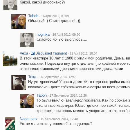
Какой, какой диссонанс?)
Taboh
·
16 April 2012, 09:09
Обычный :) Спите дальше! :))
noginka
·
16 April 2012, 09:20
Спасибо ночью высплюсь....
Vexa
·
·
Discussed fragment
21 April 2012, 18:04
В этой квартире 10 лет с 1980 г. жили мои родители. Дома, 
олимпийские. Подъезды внутри отделаны (по крайней мере т
включался смешными древними веревочками-дергалками
Toxa
·
16 September 2014, 12:48
Ну уж древними! У нас в доме 75-го года постройки име
включались даже трёхрожковые люстры во всех режима
Taboh
·
17 September 2014, 12:26
То были выключатели-долгожители. Как по срокам эк
столичные квартиры. Юзаю до сих пор такой, только
крепится, пришлось малость укоротить, а так она "р
Nagatinetz
·
16 September 2014, 12:40
Уж не я ли стою у своего 2-го подъезда?