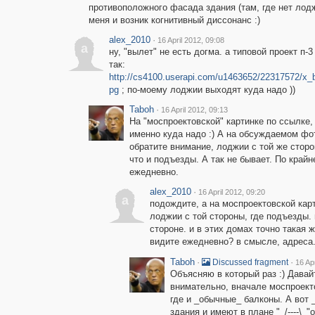
противоположного фасада здания (там, где нет лодж
меня и возник когнитивный диссонанс :)
alex_2010
·
16 April 2012, 09:08
a
ну, "вылет" не есть догма. а типовой проект п-
так:
http://cs4100.userapi.com/u1463652/22317572/x_
pg
; по-моему лоджии выходят куда надо ))
Taboh
·
16 April 2012, 09:13
На "моспроектовской" картинке по ссылке,
именно куда надо :) А на обсуждаемом фо
обратите внимание, лоджии с той же стор
что и подъезды. А так не бывает. По крайн
ежедневно.
alex_2010
·
16 April 2012, 09:20
a
подождите, а на моспроектовской кар
лоджии с той стороны, где подъезды.
стороне. и в этих домах точно такая ж
видите ежедневно? в смысле, адреса
Taboh
·
·
Discussed fragment
16 Ap
Объясняю в который раз :) Дава
внимательно, вначале моспроект
где и _обычные_ балконы. А вот 
здания и имеют в плане "_/----\