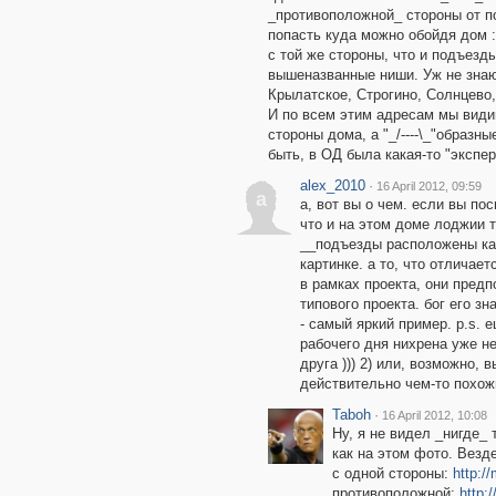
_противоположной_ стороны от п
попасть куда можно обойдя дом 
с той же стороны, что и подъезды
вышеназванные ниши. Уж не знаю,
Крылатское, Строгино, Солнцево,
И по всем этим адресам мы види
стороны дома, а "_/----\_"образн
быть, в ОД была какая-то "эксп
alex_2010
·
16 April 2012, 09:59
a
а, вот вы о чем. если вы по
что и на этом доме лоджии т
__подъезды расположены как
картинке. а то, что отличает
в рамках проекта, они пред
типового проекта. бог его зна
- самый яркий пример. p.s. 
рабочего дня нихрена уже не
друга ))) 2) или, возможно, 
действительно чем-то похож
Taboh
·
16 April 2012, 10:08
Ну, я не видел _нигде_
как на этом фото. Везд
с одной стороны:
http:/
противоположной:
http: