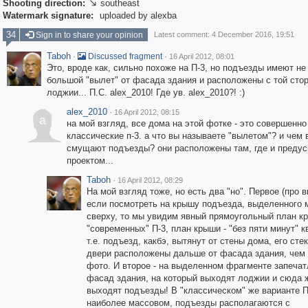
Shooting direction:
southeast

Watermark signature:
uploaded by alexba
34
Sign in to share your opinion
Latest comment: 4 December 2016, 19:51
Taboh
·
·
Discussed fragment
16 April 2012, 08:01
Это, вроде как, сильно похоже на П-3, но подъезды имеют не
большой "вылет" от фасада здания и расположены с той стор
лоджии... П.С. alex_2010! Где ув. alex_2010?! :)
alex_2010
·
16 April 2012, 08:15
a
на мой взгляд, все дома на этой фотке - это совершенно
классические п-3. а что вы называете "вылетом"? и чем 
смущают подъезды? они расположены там, где и преду
проектом...
Taboh
·
16 April 2012, 08:29
На мой взгляд тоже, но есть два "но". Первое (про в
если посмотреть на крышу подъезда, выделенного 
сверху, то мы увидим явный прямоугольный план к
"современных" П-3, план крыши - "без пяти минут" к
т.е. подъезд, какбэ, вытянут от стены дома, его ст
двери расположены дальше от фасада здания, чем 
фото. И второе - на выделенном фрагменте запечат
фасад здания, на который выходят лоджии и сюда 
выходят подъезды! В "классическом" же варианте П-
наиболее массовом, подъезды располагаются с