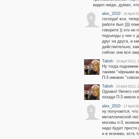
видел нигде, думал, что
alex_2010
·
16 April 2
a
господи! все, тепер
работе был )))) пом
говорите )) это не
подъезды у них с д
друг на друга, а ка
действительно, ка
сейчас они все зак
Taboh
·
16 April 2012, 
Ну тогда поднимем 
такими "чёрными вы
П-3 никаких "сквозн
Taboh
·
16 April 2012, 
Однако! Ничего се
позади П-3 имели 
alex_2010
·
17 April 2
a
ну получается, что
металлической лесе
москвы п-3, возмож
надо будет просто 
и в ясенево, есть 