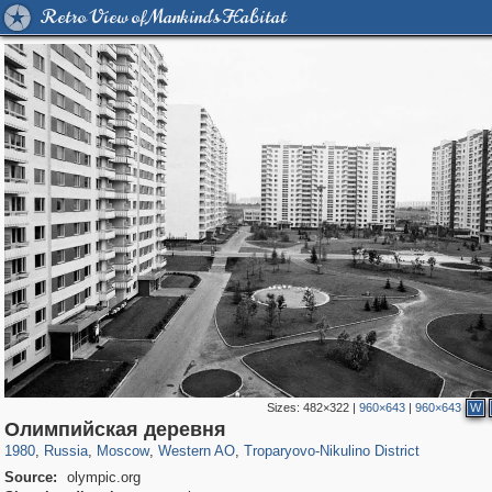
Retro View of Mankind's Habitat
Sizes:
482×322
|
960×643
|
960×643
W
319,780
1,406,450
8,286
27,129
29,243
310
2,259
7
Олимпийская деревня
1980
,
Russia
,
Moscow
,
Western AO
,
Troparyovo-Nikulino District
Source:
olympic.org