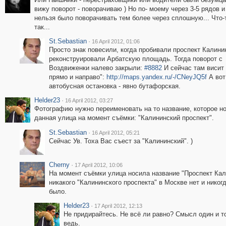
вижу поворот - поворачиваю ) Но по- моему через 3-5 рядов и
нельзя было поворачивать тем более через сплошную... Что-т
так...
St.Sebastian
·
16 April 2012, 01:06
Просто знак повесили, когда пробивали проспект Калини
реконструировали Арбатскую площадь. Тогда поворот с
Воздвиженки налево закрыли:
#8882
И сейчас там висит
прямо и направо":
http://maps.yandex.ru/-/CNeyJQ5f
А вот
автобусная остановка - явно бутафорская.
Helder23
·
16 April 2012, 03:27
Фотографию нужно переименовать на то название, которое н
данная улица на момент съёмки: "Калининский проспект".
St.Sebastian
·
16 April 2012, 05:21
Сейчас Ув. Toxa Вас съест за "Калининский". )
Cherny
·
17 April 2012, 10:06
На момент съёмки улица носила название "Проспект Кал
никакого "Калининского проспекта" в Москве нет и никог
было.
Helder23
·
17 April 2012, 12:13
Не придирайтесь. Не всё ли равно? Смысл один и т
ведь.