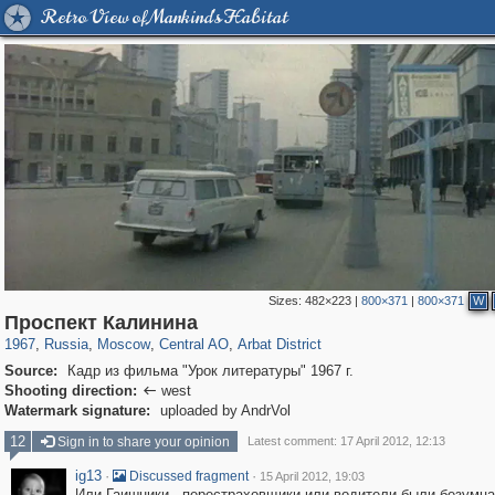
Retro View of Mankind's Habitat
Sizes:
482×223
|
800×371
|
800×371
W
319,779
1,406,242
159,978
8,286
29,243
5,916
13,485
356
Проспект Калинина
1967
,
Russia
,
Moscow
,
Central AO
,
Arbat District
Source:
Кадр из фильма "Урок литературы" 1967 г.
Shooting direction:
west

Watermark signature:
uploaded by AndrVol
12
Sign in to share your opinion
Latest comment: 17 April 2012, 12:13
ig13
·
·
Discussed fragment
15 April 2012, 19:03
Или Гаишники - перестраховщики или водители были безумцам