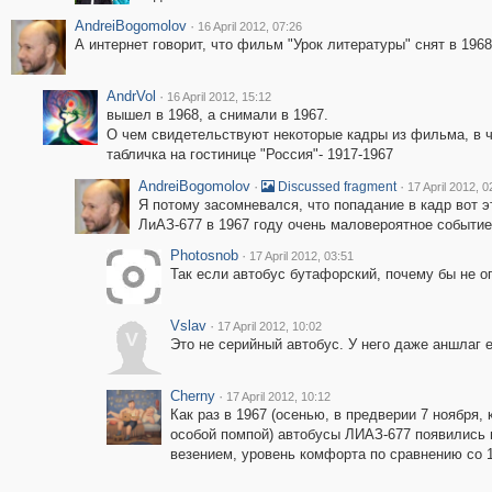
AndreiBogomolov
·
16 April 2012, 07:26
А интернет говорит, что фильм "Урок литературы" снят в 1968
AndrVol
·
16 April 2012, 15:12
вышел в 1968, а снимали в 1967.
О чем свидетельствуют некоторые кадры из фильма, в 
табличка на гостинице "Россия"- 1917-1967
AndreiBogomolov
·
·
Discussed fragment
17 April 2012, 0
Я потому засомневался, что попадание в кадр вот э
ЛиАЗ-677 в 1967 году очень маловероятное событие
Photosnob
·
17 April 2012, 03:51
Так если автобус бутафорский, почему бы не 
Vslav
·
17 April 2012, 10:02
V
Это не серийный автобус. У него даже аншлаг е
Cherny
·
17 April 2012, 10:12
Как раз в 1967 (осенью, в предверии 7 ноября
особой помпой) автобусы ЛИАЗ-677 появились
везением, уровень комфорта по сравнению со 