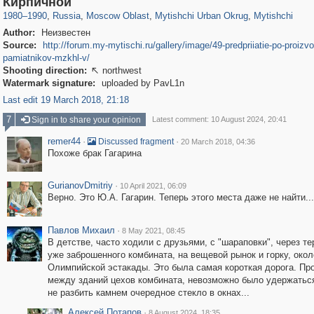
Кирпичной
1980
–
1990
,
Russia
,
Moscow Oblast
,
Mytishchi Urban Okrug
,
Mytishchi
Author:
Неизвестен
Source:
http://forum.my-mytischi.ru/gallery/image/49-predpriiatie-po-proizv
pamiatnikov-mzkhl-v/
Shooting direction:
northwest

Watermark signature:
uploaded by PavL1n
Last edit 19 March 2018, 21:18
7
Sign in to share your opinion
Latest comment: 10 August 2024, 20:41
remer44
·
·
Discussed fragment
20 March 2018, 04:36
Похоже брак Гагарина
GurianovDmitriy
·
10 April 2021, 06:09
Верно. Это Ю.А. Гагарин. Теперь этого места даже не найти...
Павлов Михаил
·
8 May 2021, 08:45
В детстве, часто ходили с друзьями, с "шараповки", через т
уже заброшенного комбината, на вещевой рынок и горку, окол
Олимпийской эстакады. Это была самая короткая дорога. Пр
между зданий цехов комбината, невозможно было удержатьс
не разбить камнем очередное стекло в окнах...
Алексей Потапов
·
8 August 2024, 18:35