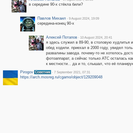
в середине 90-х стёкла били?
Павлов Михаил
·
9 August 2024, 19:09
середина-конец 90-х
Алексей Потапов
·
10 August 2024, 20:41
я здесь служил в 89-90, в столовую худлитья и
обед ходили. приехал в 2000 году, увидел толь
развалины завода. почему-то не хотелось дост
фотоаппарат, а сейчас только АТС осталась ка
к местности... да и то, слышал, что её планиру
Pirogov
·
7 September 2021, 07:31
https://arch.mosreg.ru/cgamo/object/129209048