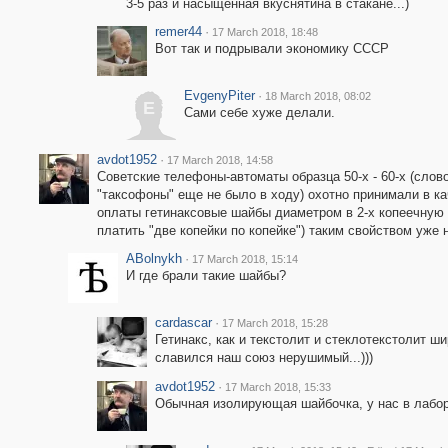
3-5 раз и насыщенная вкуснятина в стакане...)
remer44
·
17 March 2018, 18:48
Вот так и подрывали экономику СССР
EvgenyPiter
·
18 March 2018, 08:02
E
Сами себе хуже делали.
avdot1952
·
17 March 2018, 14:58
Советские телефоны-автоматы образца 50-х - 60-х (слов
"таксофоны" еще не было в ходу) охотно принимали в к
оплаты гетинаксовые шайбы диаметром в 2-х копеечную 
платить "две копейки по копейке") таким свойством уже 
ABolnykh
·
17 March 2018, 15:14
И где брали такие шайбы?
cardascar
·
17 March 2018, 15:28
Гетинакс, как и текстолит и стеклотекстолит ши
славился наш союз нерушимый...)))
avdot1952
·
17 March 2018, 15:33
Обычная изолирующая шайбочка, у нас в лабора