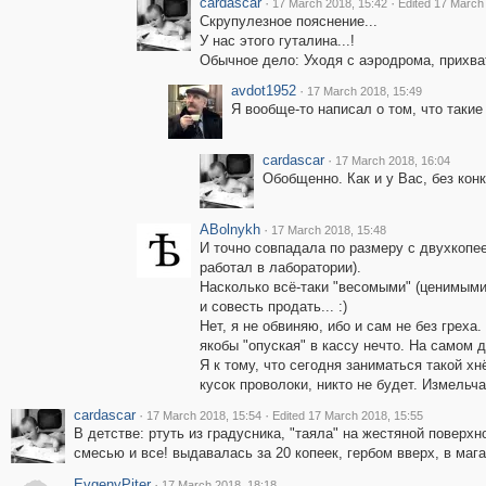
cardascar
·
·
17 March 2018, 15:42
Edited 17 March
Скрупулезное пояснение...
У нас этого гуталина...!
Обычное дело: Уходя с аэродрома, прихват
avdot1952
·
17 March 2018, 15:49
Я вообще-то написал о том, что таки
cardascar
·
17 March 2018, 16:04
Обобщенно. Как и у Вас, без конкр
ABolnykh
·
17 March 2018, 15:48
И точно совпадала по размеру с двухкопе
работал в лаборатории).
Насколько всё-таки "весомыми" (ценимыми)
и совесть продать... :)
Нет, я не обвиняю, ибо и сам не без греха
якобы "опуская" в кассу нечто. На самом д
Я к тому, что сегодня заниматься такой х
кусок проволоки, никто не будет. Измельч
cardascar
·
·
17 March 2018, 15:54
Edited 17 March 2018, 15:55
В детстве: ртуть из градусника, "таяла" на жестяной поверхн
смесью и все! выдавалась за 20 копеек, гербом вверх, в магаз
EvgenyPiter
·
17 March 2018, 18:18