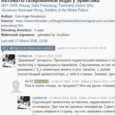
Автоматы газированной воды у Эрмитажа
22,587
1,098
234
9
1977
–
1978
,
Russia
,
Saint Petersburg
,
Tsentralny District SPb
,
Dvortsovy Municipal Okrug
,
Gardens of the Winter Palace
Author:
Gun-Inger Arvidsson
Source:
https://www.fotosidan.se/blogs/lorentzdotter/leningrad-som-nu-hete
petersburg.htm
Shooting direction:
east

Watermark signature:
uploaded by JuraAlex
Last edit 17 March 2018, 13:59
15
Sign in to share your opinion
Latest comment: 18 March 2018, 08:02
cardascar
·
17 March 2018, 14:46
"Дармовые" аппараты. Проезжала подметальная машина и те
проволоку с вращающихся барабанов. Скручиваешь из них ко
размером с 3_х копеечную монету и все, напиток, с любой
консистенцией ароматизатора, у тебя в стакане. Запивка, одна
Alx52
·
·
17 March 2018, 14:48
Edited 17 March 2018, 14:
A
Она ж очень легкая, не продавит? Или ею рычаг отжима
cardascar
·
·
17 March 2018, 15:05
Edited 18 March 2018, 12:25
Скрученную проволочку вставляли, надавливали и 
оттягивали. При том ее зажимал блокиратор. Сироп 
стакан убирали в сторону, пустая газировка сливала