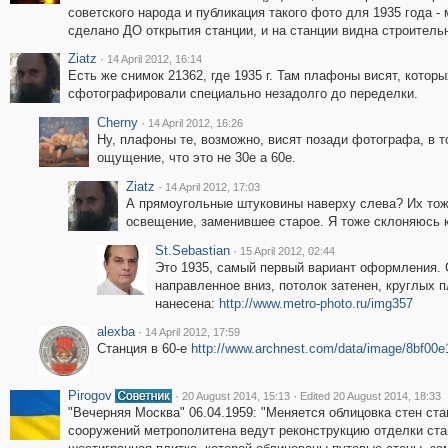
советского народа и публикация такого фото для 1935 года -
сделано ДО открытия станции, и на станции видна строительн
Ziatz
·
14 April 2012, 16:14
Есть же снимок 21362, где 1935 г. Там плафоны висят, котор
сфотографировали специально незадолго до переделки.
Cherny
·
14 April 2012, 16:26
Ну, плафоны те, возможно, висят позади фотографа, в то
ощущение, что это не 30е а 60е.
Ziatz
·
14 April 2012, 17:03
А прямоугольные штуковины наверху слева? Их тоже
освещение, заменившее старое. Я тоже склоняюсь к
St.Sebastian
·
15 April 2012, 02:44
Это 1935, самый первый вариант оформления. 
направленное вниз, потолок затенен, круглых 
нанесена:
http://www.metro-photo.ru/img357
alexba
·
14 April 2012, 17:59
Станция в 60-е
http://www.archnest.com/data/image/8bf00
Pirogov
·
·
20 August 2014, 15:13
Edited 20 August 2014, 18:33
"Вечерняя Москва" 06.04.1959: "Меняется облицовка стен ст
сооружений метрополитена ведут реконструкцию отделки ст