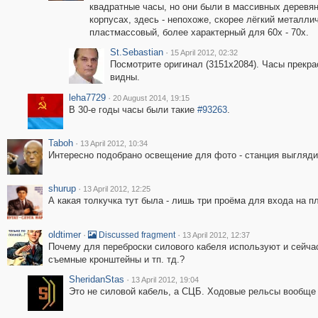
квадратные часы, но они были в массивных деревя
корпусах, здесь - непохоже, скорее лёгкий металли
пластмассовый, более характерный для 60х - 70х.
St.Sebastian
·
15 April 2012, 02:32
Посмотрите оригинал (3151x2084). Часы прекра
видны.
leha7729
·
20 August 2014, 19:15
В 30-е годы часы были такие
#93263
.
Taboh
·
13 April 2012, 10:34
Интересно подобрано освещение для фото - станция выглядит
shurup
·
13 April 2012, 12:25
А какая толкучка тут была - лишь три проёма для входа на п
oldtimer
·
·
Discussed fragment
13 April 2012, 12:37
Почему для переброски силового кабеля используют и сейчас 
съемные кронштейны и тп. тд.?
SheridanStas
·
13 April 2012, 19:04
Это не силовой кабель, а СЦБ. Ходовые рельсы вообще