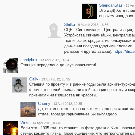
SheridanStas
·
15 Apr
Это да))) Хотя пла
впрочем иногда их 
Shilka
·
9 March 2018, 16:36
S
СЦБ - Сигнализация, Централизация, 
Устро́йства сигнализа́ции, централиза
технических средств, используемых д
движения поездов (другими словами,
рельсов и других аварий).
https://dic.
sandybux
·
13 April 2012, 14:54
Cтанция переделана до неузнаваемости!
Gally
·
13 April 2012, 18:35
Станция по проекту и в ранние годы была архитектурно
формы тоннелей придавали этой станции простоту и ско
привнесли ни изящества ни красоты.
Cherny
·
13 April 2012, 19:35
Да, вот мне тоже странно: что мешало при строите
стиле, гораздо гармоничнее бы выглядело.
West
·
14 April 2012, 03:40
Если это - 1935 год, то станция на фото должна быть новеньк
стенах какие-то пятна. Такое ощущение, что метрополитен р