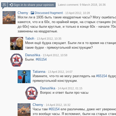
35
Sign in to share your opinion
Latest comment: 9 March 2018, 16:36
Cherny
·
·
Discussed fragment
13 April 2012, 10:28
Могли ли в 1935 быть такие квадратные часы? Могу ошибатьс
кажется, что и в 60х, по крайней мере, на старых станциях (п
до 60х) часы были круглые, и только в конце 60х - начале 70
заменены на квадратные.
Taboh
·
13 April 2012, 10:35
Меня ещё будка смущает. Были ли в то время на станци
такие будки - прямоугольной конструкции?
Danushka
·
13 April 2012, 10:58
Были.
#65154
Tatianna
·
13 April 2012, 14:07
Извините, что-то не могу разглядеть на
#65154
будк
прямоугольной конструкции.
Danushka
·
14 April 2012, 01:15
Вопрос и ответ были про часы
Cherny
·
14 April 2012, 16:32
Часы там
#65154
еле различимы, даже нет уверенно
это вообще часы. Я вспомнил, были на старых стан