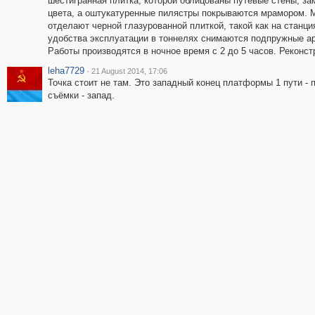
шестигранная плитка, которой облицованы путевые стены, з
цвета, а оштукатуренные пилястры покрываются мрамором. М
отделают черной глазурованной плиткой, такой как на станц
удобства эксплуатации в тоннелях снимаются подпружные а
Работы производятся в ночное время с 2 до 5 часов. Реконст
leha7729
·
21 August 2014, 17:06
Точка стоит не там. Это западный конец платформы 1 пути -
съёмки - запад.