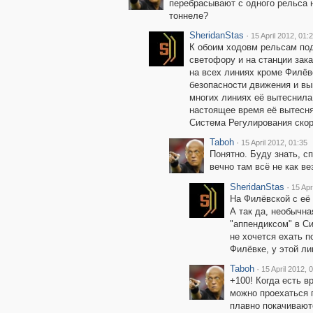
перебрасывают с одного рельса н
тоннеле?
SheridanStas
·
15 April 2012, 01:
К обоим ходовм рельсам по
светофору и на станции зак
на всех линиях кроме Филёв
безопасности движения и вы
многих линиях её вытеснила 
настоящее время её вытесн
Система Регулирования скор
Taboh
·
15 April 2012, 01:35
Понятно. Буду знать, с
вечно там всё не как вез
SheridanStas
·
15 Apr
На Филёвской с её
А так да, необычн
"аппендиксом" в Си
не хочется ехать п
Филёвке, у этой ли
Taboh
·
15 April 2012, 
+100! Когда есть 
можно проехаться 
плавно покачиваютс