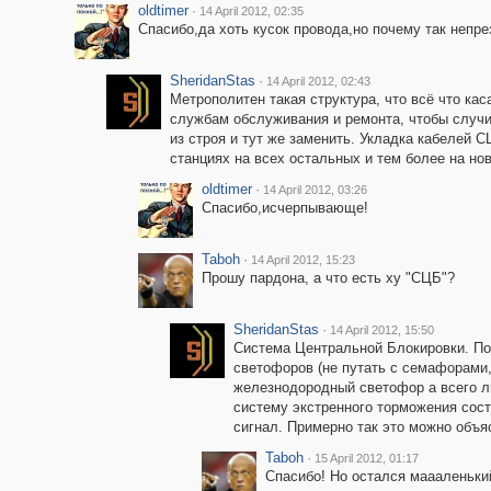
oldtimer
·
14 April 2012, 02:35
Спасибо,да хоть кусок провода,но почему так непр
SheridanStas
·
14 April 2012, 02:43
Метрополитен такая структура, что всё что ка
службам обслуживания и ремонта, чтобы случ
из строя и тут же заменить. Укладка кабелей С
станциях на всех остальных и тем более на но
oldtimer
·
14 April 2012, 03:26
Спасибо,исчерпывающе!
Taboh
·
14 April 2012, 15:23
Прошу пардона, а что есть ху "СЦБ"?
SheridanStas
·
14 April 2012, 15:50
Система Центральной Блокировки. По
светофоров (не путать с семафорами
железнодородный светофор а всего л
систему экстренного торможения сос
сигнал. Примерно так это можно объя
Taboh
·
15 April 2012, 01:17
Спасибо! Но остался маааленький