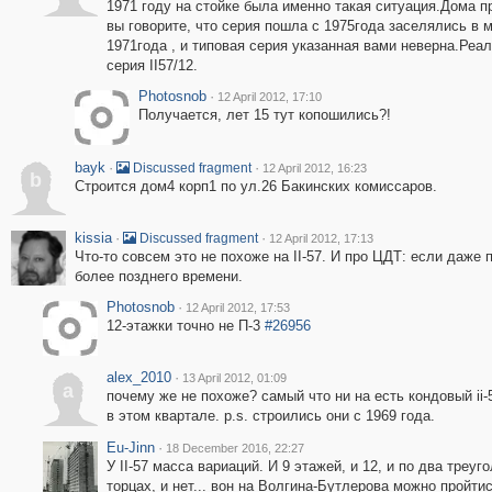
1971 году на стойке была именно такая ситуация.Дома п
вы говорите, что серия пошла с 1975года заселялись в 
1971года , и типовая серия указанная вами неверна.Реа
серия II57/12.
Photosnob
·
12 April 2012, 17:10
Получается, лет 15 тут копошились?!
bayk
·
·
Discussed fragment
12 April 2012, 16:23
b
Строится дом4 корп1 по ул.26 Бакинских комиссаров.
kissia
·
·
Discussed fragment
12 April 2012, 17:13
Что-то совсем это не похоже на II-57. И про ЦДТ: если даже 
более позднего времени.
Photosnob
·
12 April 2012, 17:53
12-этажки точно не П-3
#26956
alex_2010
·
13 April 2012, 01:09
a
почему же не похоже? самый что ни на есть кондовый ii-5
в этом квартале. p.s. строились они с 1969 года.
Eu-Jinn
·
18 December 2016, 22:27
У II-57 масса вариаций. И 9 этажей, и 12, и по два треуг
торцах, и нет... вон на Волгина-Бутлерова можно пройти