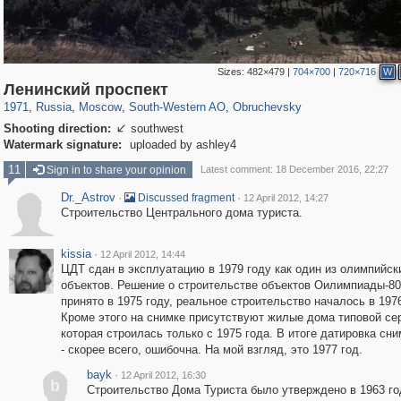
Sizes:
482×479
|
704×700
|
720×716
W
319,973
1,407,905
8,295
12,414
29,263
76
961
5
Ленинский проспект
1971
,
Russia
,
Moscow
,
South-Western AO
,
Obruchevsky
Shooting direction:
southwest

Watermark signature:
uploaded by ashley4
11
Sign in to share your opinion
Latest comment: 18 December 2016, 22:27
Dr._Astrov
·
·
Discussed fragment
12 April 2012, 14:27
Строительство Центрального дома туриста.
kissia
·
12 April 2012, 14:44
ЦДТ сдан в эксплуатацию в 1979 году как один из олимпийск
объектов. Решение о строительстве объектов Оилимпиады-8
принято в 1975 году, реальное строительство началось в 1976
Кроме этого на снимке присутствуют жилые дома типовой сер
которая строилась только с 1975 года. В итоге датировка сни
- скорее всего, ошибочна. На мой взгляд, это 1977 год.
bayk
·
12 April 2012, 16:30
b
Строительство Дома Туриста было утверждено в 1963 го