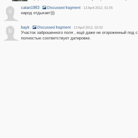
catan1983
·
·
Discussed fragment
13 April 2012, 01:55
c
народ отдыхает)))
bayk
·
·
Discussed fragment
13 April 2012, 02:02
b
Участок заброшенного поля , ещё даже не огороженный под 
полностью соответствует датировке.