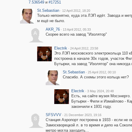
7.536549
и
#17251
St.Sebastian
·
12 April 2012, 18:20
Только непонятно, куда эта ЛЭП идёт. Завода и метр
м ещё не было.
AKR_76
·
13 April 2012, 05:33
A
Скорее всего на завод "Изолятор"
Electrik
·
24 April 2012, 23:58
Это ЛЭП московского электрокольца 110 к
построена в начале 30х годов, участок Фи
Бутырки, на завод "Изолятор" она никогда 
St.Sebastian
·
25 April 2012, 00:10
Спасибо. А схемы этого кольца нет?
Electrik
·
3 May 2024, 20:48
Есть, на сайте музея Мосэнерго.
Бутырки - Фили и Измайлово - Ка
закончили к 1931 году.
SFSVVV
·
21 December 2023, 19:16
S
Станция Аэропорт построена в 1933 - если не 
Замоскворецкой л. в то время и депо на Соколе
метро могла заходить...