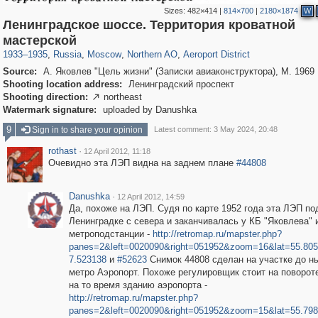
Sizes:
482×414
|
814×700
|
2180×1874
W
Ленинградское шоссе. Территория кроватной
319,779
1,406,144
8,286
22,533
29,243
598
2,607
97
мастерской
1933
–
1935
,
Russia
,
Moscow
,
Northern AO
,
Aeroport District
Source:
А. Яковлев "Цель жизни" (Записки авиаконструктора), М. 1969
Shooting location address:
Ленинградский проспект
Shooting direction:
northeast

Watermark signature:
uploaded by Danushka
9
Sign in to share your opinion
Latest comment: 3 May 2024, 20:48
rothast
·
12 April 2012, 11:18
Очевидно эта ЛЭП видна на заднем плане
#44808
Danushka
·
12 April 2012, 14:59
Да, похоже на ЛЭП. Судя по карте 1952 года эта ЛЭП по
Ленинградке с севера и заканчивалась у КБ "Яковлева" 
метроподстанции -
http://retromap.ru/mapster.php?
panes=2&left=0020090&right=051952&zoom=16&lat=55.80
7.523138
и
#52623
Снимок 44808 сделан на участке до н
метро Аэропорт. Похоже регулировщик стоит на поворот
на то время зданию аэропорта -
http://retromap.ru/mapster.php?
panes=2&left=0020090&right=051952&zoom=15&lat=55.79