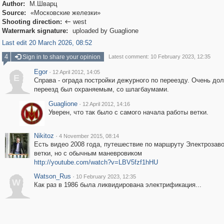
Author:
М.Шварц
Source:
«Московские железки»
Shooting direction:
west

Watermark signature:
uploaded by Guaglione
Last edit 20 March 2026, 08:52
4
Sign in to share your opinion
Latest comment: 10 February 2023, 12:35
Egor
·
12 April 2012, 14:05
E
Справа - ограда постройки дежурного по переезду. Очень до
переезд был охраняемым, со шлагбаумами.
Guaglione
·
12 April 2012, 14:16
Уверен, что так было с самого начала работы ветки.
Nikitoz
·
4 November 2015, 08:14
Есть видео 2008 года, путешествие по маршруту Электрозав
ветки, но с обычным маневровиком
http://youtube.com/watch?v=LBV5fzf1hHU
Watson_Rus
·
10 February 2023, 12:35
W
Как раз в 1986 была ликвидирована электрификация...