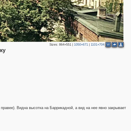
2
3
Sizes:
864×551
|
1050×671
|
1101×704
W
ку
4
4
2
 правее). Видна высотка на Баррикадной, а вид на нее явно закрывает
2
3
3