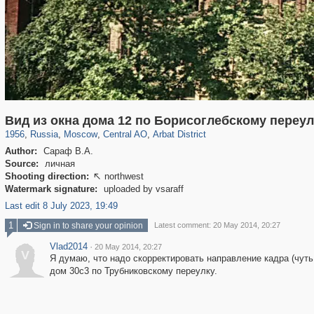
319,882
1,407,361
160,021
8,286
29,248
5,916
13,485
356
Вид из окна дома 12 по Борисоглебскому переул
1956
,
Russia
,
Moscow
,
Central AO
,
Arbat District
Author:
Сараф В.А.
Source:
личная
Shooting direction:
northwest

Watermark signature:
uploaded by vsaraff
Last edit 8 July 2023, 19:49
1
Sign in to share your opinion
Latest comment: 20 May 2014, 20:27
Vlad2014
·
20 May 2014, 20:27
V
Я думаю, что надо скорректировать направление кадра (чуть
дом 30с3 по Трубниковскому переулку.