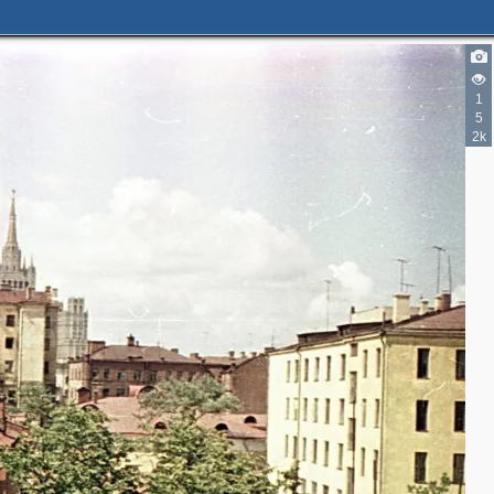
2
1
5
2k
5
11
10
5