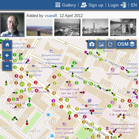
Gallery
Sign up
Login
EN
Added by
vsaraff
, 12 April 2012
2
4
3
4
2
4
3
3
6
OSM
4
3
2
7
2
3
4
5
3
3
2
5
3
8
2
3
2
5
3
2
2
4
2
3
2
5
10
5
6
4
4
2
4
8
7
2
3
2
3
4
8
3
4
3
2
5
6
5
2
3
5
2
2
2
2
3
3
7
2
2
2
6
4