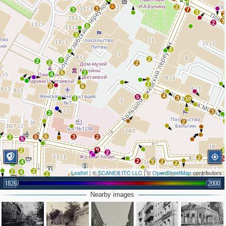
2
2
3
3
7
3
2
3
2
5
3
2
2
7
2
2
2
5
2
4
2
3
6
4
2
5
3
3
10
3
2
2
6
5
3
2
2
5
9
2
2
2
2
5
2
2
4
3
2
2
2
2
Leaflet
| ©
SCANEX ITC LLC
| ©
OpenStreetMap
contributors
4
2
2
2
5
1826
2000
4
10
3
7
2
2
2
2
11
8
7
2
6
2
Nearby images
2
3
2
7
2
2
9
6
12
2
2
7
4
3
2
6
4
3
3
5
2
2
2