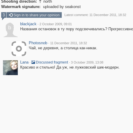
Shooting direction:
north

Watermark signature:
uploaded by seakonst
3
Sign in to share your opinion
Latest comment: 11 December 2011, 18:32
blackjack
·
2 October 2009, 09:01
b
Названия остановок в ту пору подсвечивались? Прогрессивн
Photosnob
·
11 December 2011, 18:32
Чай, не деревня, а столица как-никак.
Lana
·
·
Discussed fragment
3 October 2009, 13:08
Красиво и стильно! Да уж, не лужковский шик-модерн.