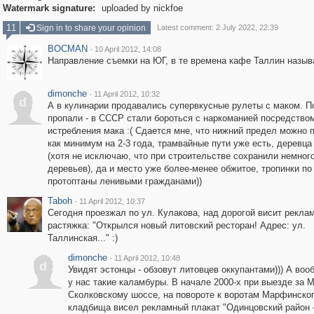
Watermark signature:
uploaded by nickfoe
11
Sign in to share your opinion
Latest comment: 2 July 2022, 22:39
BOCMAN
·
10 April 2012, 14:08
Направление съемки на ЮГ, в те времена кафе Таллин назыв
dimonche
·
11 April 2012, 10:32
d
А в кулинарии продавались супервкусные рулеты с маком. П
пропали - в СССР стали бороться с наркоманией посредство
истребления мака :( Сдается мне, что нижний предел можно 
как минимум на 2-3 года, трамвайные пути уже есть, деревца
(хотя не исключаю, что при строительстве сохранили немног
деревьев), да и место уже более-менее обжитое, тропинки по
протоптаны ленивыми гражданами))
Taboh
·
11 April 2012, 10:37
Сегодня проезжал по ул. Кулакова, над дорогой висит рекла
растяжка: "Открылся новый литовский ресторан! Адрес: ул.
Таллинская..." :)
dimonche
·
11 April 2012, 10:48
d
Увидят эстонцы - обзовут литовцев оккупантами))) А во
у нас такие каламбуры. В начале 2000-х при выезде за 
Сколковскому шоссе, на повороте к воротам Марфинско
кладбища висел рекламный плакат "Одинцовский район -