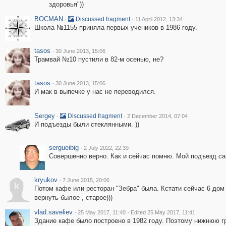
здоровья"))
BOCMAN
·
·
Discussed fragment
11 April 2012, 13:34
Школа №1155 приняла первых учеников в 1986 году.
tasos
·
30 June 2013, 15:06
Трамвай №10 пустили в 82-м осенью, не?
tasos
·
30 June 2013, 15:06
И мак в выпечке у нас не переводился.
Sergey
·
·
Discussed fragment
2 December 2014, 07:04
И подъезды были стеклянными. ))
sergueibig
·
2 July 2022, 22:39
Совершенно верно. Как и сейчас помню. Мой подъезд с
kryukov
·
7 June 2015, 20:06
k
Потом кафе или ресторан "Зебра" была. Кстати сейчас 6 дом 
вернуть былое , старое)))
vlad.saveliev
·
·
25 May 2017, 11:40
Edited 25 May 2017, 11:41
Здание кафе было построено в 1982 году. Поэтому нижнюю г