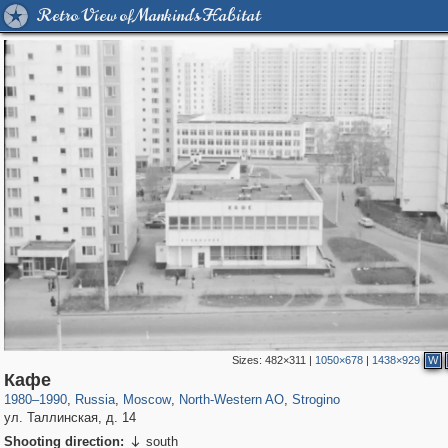
Retro View of Mankind's Habitat
Sizes:
482×311
|
1050×678
|
1438×929
W
319,780
1,406,255
8,286
8,080
29,243
112
1,110
13
Кафе
1980
–
1990
,
Russia
,
Moscow
,
North-Western AO
,
Strogino
ул. Таллинская, д. 14
Shooting direction:
south
