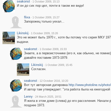
seakonst
·
1 October 2009, 15:13
И он до сих пор цел, почти в таком же виде!
flixa
·
1 October 2009, 15:27
f
Запорожец только уехал...
Likinskij
·
1 October 2009, 15:26
Это не может быть 1970 г., хотя бы потому что серия МКУ 197
выдачи.
seakonst
·
1 October 2009, 15:33
Знаете, а в первоисточнике (его я, как обычно, не помню
давайте поставим 1973-1979.
Likinskij
·
1 October 2009, 15:45
Согласен.
seakonst
·
12 October 2016, 10:20
Вот тут авторская датировка
http://www.photoline.ru/phot
И автор там утверждает: "эта работа была на ежегодной
Lenny
·
24 March 2025, 18:51
L
Я жила в этом доме (слева) до его расселения. Начали р
позднее 1973.