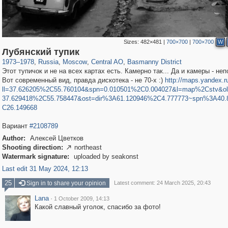
Sizes:
482×481
|
700×700
|
700×700
W
319,864
1,406,840
160,012
8,286
29,243
5,916
13,204
520
Лубянский тупик
1973
–
1978
,
Russia
,
Moscow
,
Central AO
,
Basmanny District
Этот тупичок и не на всех картах есть. Камерно так... Да и камеры - неп
Вот современный вид, правда дискотека - не 70-х :)
http://maps.yandex.r
ll=37.626205%2C55.760104&spn=0.010501%2C0.004027&l=map%2Cstv&ol
37.629418%2C55.758447&ost=dir%3A61.120946%2C4.777773~spn%3A40
C26.149668
Вариант
#2108789
Author:
Алексей Цветков
Shooting direction:
northeast

Watermark signature:
uploaded by seakonst
Last edit 31 May 2024, 12:13
25
Sign in to share your opinion
Latest comment: 24 March 2025, 20:43
Lana
·
1 October 2009, 14:13
Какой славный уголок, спасибо за фото!