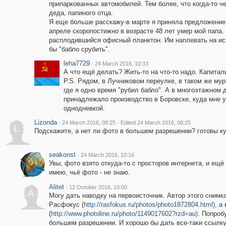
припаркованных автомобилей. Тем более, что когда-то ч
деда, папиного отца.
Я еще больше расскажу-в марте я приняла предложение 
апреле скоропостижно в возрасте 48 лет умер мой папа. 
расплодившийся офисный планктон. Им наплевать на исто
бы "бабло срубить".
leha7729
·
24 March 2016, 10:33
А что ещё делать? Жить-то на что-то надо. Капитал
P.S. Рядом, в Лучниковом переулке, в таком же м
где я одно время "рубил бабло". А в многоэтажном 
принадлежало производство в Боровске, куда мне у
однодневкой.
Lizonda
·
·
24 March 2016, 08:25
Edited 24 March 2016, 08:25
L
Подскажите, а нет ли фото в большем разрешении? готовы к
seakonst
·
24 March 2016, 10:16
Увы, фото взято откуда-то с просторов интернета, и ещё 
имею, чьё фото - не знаю.
Alitet
·
12 October 2016, 10:00
A
Могу дать наводку на первоисточник. Автор этого снимка
Расфокус (
http://rasfokus.ru/photos/photo1872804.html),
а 
(
http://www.photoline.ru/photo/1149017602?rzd=au).
Попробу
большем разрешении. И хорошо бы дать все-таки ссылку