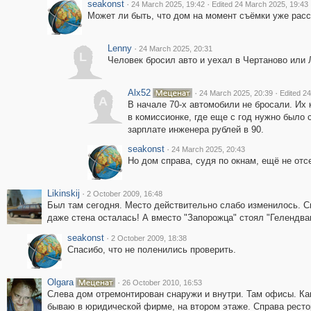
seakonst
·
·
24 March 2025, 19:42
Edited 24 March 2025, 19:43
Может ли быть, что дом на момент съёмки уже рас
Lenny
·
24 March 2025, 20:31
L
Человек бросил авто и уехал в Чертаново или 
Alx52
·
·
24 March 2025, 20:39
Edited 2
A
В начале 70-х автомобили не бросали. Их
в комиссионке, где еще с год нужно было 
зарплате инженера рублей в 90.
seakonst
·
24 March 2025, 20:43
Но дом справа, судя по окнам, ещё не отс
Likinskij
·
2 October 2009, 16:48
Был там сегодня. Место действительно слабо изменилось. Спра
даже стена осталась! А вместо "Запорожца" стоял "Гелендваген". 
seakonst
·
2 October 2009, 18:38
Спасибо, что не поленились проверить.
Olgara
·
26 October 2010, 16:53
Слева дом отремонтирован снаружи и внутри. Там офисы. Как
бываю в юридической фирме, на втором этаже. Справа рестор