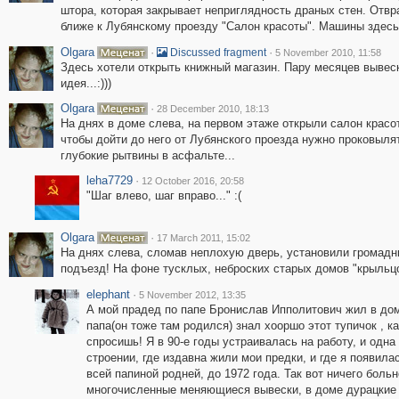
штора, которая закрывает неприглядность драных стен. Отв
ближе к Лубянскому проезду "Салон красоты". Машины здесь
Olgara
·
·
Discussed fragment
5 November 2010, 11:58
Здесь хотели открыть книжный магазин. Пару месяцев вывеск
идея...:)))
Olgara
·
28 December 2010, 18:13
На днях в доме слева, на первом этаже открыли салон кра
чтобы дойти до него от Лубянского проезда нужно проковыля
глубокие рытвины в асфальте...
leha7729
·
12 October 2016, 20:58
"Шаг влево, шаг вправо..." :(
Olgara
·
17 March 2011, 15:02
На днях слева, сломав неплохую дверь, установили громад
подъезд! На фоне тусклых, неброских старых домов "крыльц
elephant
·
5 November 2012, 13:35
А мой прадед по папе Бронислав Ипполитович жил в дом
папа(он тоже там родился) знал хооршо этот тупичок , ка
спросишь! Я в 90-е годы устраивалась на работу, и одн
строении, где издавна жили мои предки, и где я появил
всей папиной родней, до 1972 года. Так вот ничего боль
многочисленные меняющиеся вывески, в доме дурацкие 