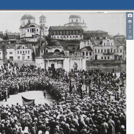
2
7
1k