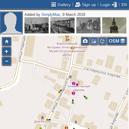
Gallery
Sign up
Login
EN
Added by
SimplyMax
, 9 March 2018
2
OSM
2
2
2
3