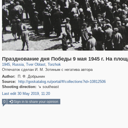
22,593
1,406,852
544
953
29,243
60
Празднование дня Победы 9 мая 1945 г. На площ
1945
,
Russia
,
Tver Oblast
,
Torzhok
Отпечаток сделан И. М. Зотиным с негатива автора
Author:
П. Ф. Добрынин
Source:
http://goskatalog.ru/portal/#/collections?id=10812506
Shooting direction:
southeast

Last edit 30 May 2019, 11:20
0
Sign in to share your opinion