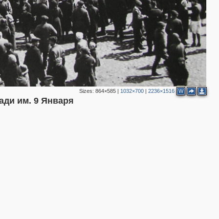
Sizes:
864×585
|
1032×700
|
2236×1516
W
ади им. 9 Января