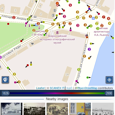
2
5
3
3
3
7
4
2
2
3
4
2
3
4
2
2
2
2
5
3
3
2
3
3
2
3
2
2
3
5
2
2
Leaflet
| ©
SCANEX ITC LLC
| ©
OpenStreetMap
contributors
1826
2000
Nearby images
2