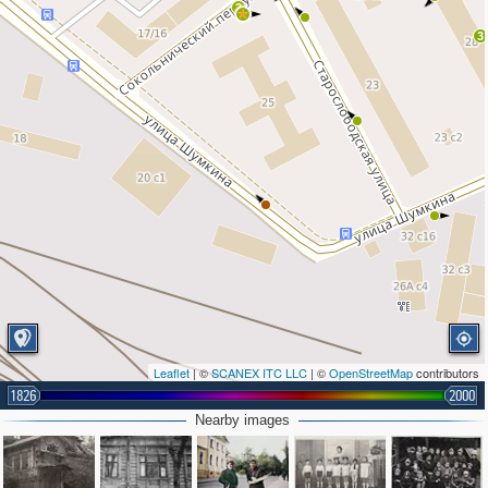
2
3
Leaflet
| ©
SCANEX ITC LLC
| ©
OpenStreetMap
contributors
1826
2000
Nearby images