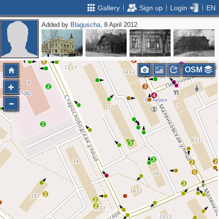
Gallery
Sign up
Login
EN
Added by
Blaguscha
, 8 April 2012
4
2
4
2
2
6
2
OSM
3
2
3
4
2
3
3
2
2
5
3
2
2
2