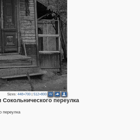
Sizes:
448×700
|
512×800
W
и Сокольнического переулка
о переулка