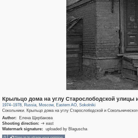
319,716
1,405,755
8,286
20,915
29,243
306
5,622
49
Крыльцо дома на углу Старослободской улицы 
1974
–
1978
,
Russia
,
Moscow
,
Eastern AO
,
Sokolniki
Сокольники. Крыльцо дома на углу Старослободской и Сокольническог
Author:
Елена Щербакова
Shooting direction:
east

Watermark signature:
uploaded by Blaguscha
0
Sign in to share your opinion