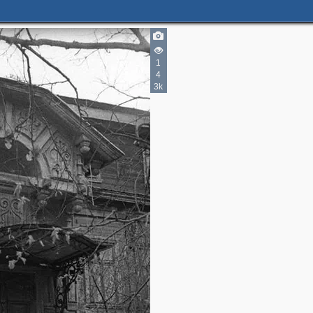
1
4
3k