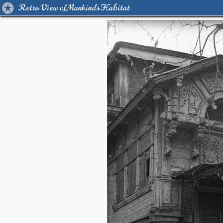
Retro View of Mankind's Habitat