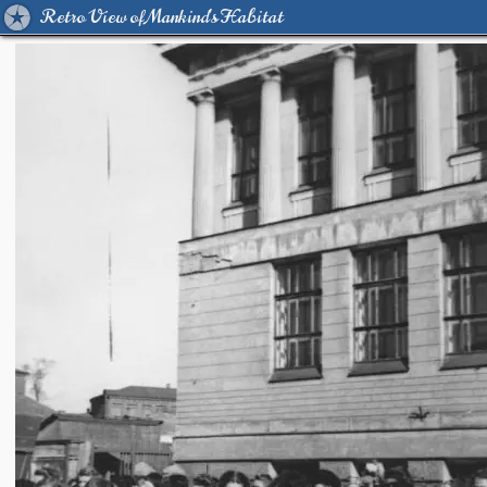
Retro View of Mankind's Habitat