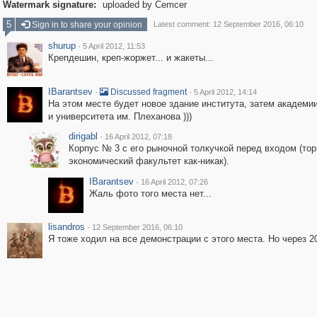
Watermark signature:
uploaded by Cemcer
5
Sign in to share your opinion
Latest comment: 12 September 2016, 06:10
shurup
·
5 April 2012, 11:53
Крепдешин, креп-жоржет... и жакеты...
IBarantsev
·
·
Discussed fragment
5 April 2012, 14:14
На этом месте будет новое здание института, затем академии
и университета им. Плеханова )))
dirigabl
·
16 April 2012, 07:18
Корпус № 3 с его рыночной толкучкой перед входом (тор
экономический факультет как-никак).
IBarantsev
·
16 April 2012, 07:26
Жаль фото того места нет...
lisandros
·
12 September 2016, 06:10
Я тоже ходил на все демонстрации с этого места. Но через 20