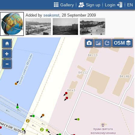
Gallery
Sign up
Login
EN
Added by
seakonst
, 28 September 2009
OSM
2
2