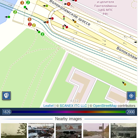
2
3
2
5
2
2
2
Leaflet
| ©
SCANEX ITC LLC
| ©
OpenStreetMap
contributors
1826
2000
Nearby images