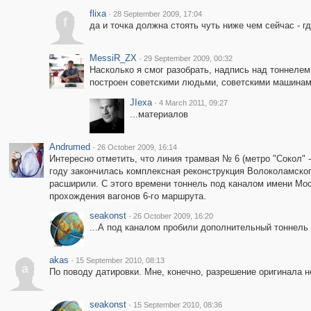
flixa
·
28 September 2009, 17:04
f
да и точка должна стоять чуть ниже чем сейчас - г
MessiR_ZX
·
29 September 2009, 00:32
Насколько я смог разобрать, надпись над тоннеле
построен советскими людьми, советскими машинами,
JIexa
·
4 March 2011, 09:27
...материалов
Andrumed
·
26 October 2009, 16:14
Интересно отметить, что линия трамвая № 6 (метро "Сокол" 
году закончилась комплексная реконструкция Волоколамского
расширили. С этого времени тоннель под каналом имени Мос
прохождения вагонов 6-го маршрута.
seakonst
·
26 October 2009, 16:20
...А под каналом пробили дополнительный тоннель 
akas
·
15 September 2010, 08:13
a
По поводу датировки. Мне, конечно, разрешение оригинала н
seakonst
·
15 September 2010, 08:36