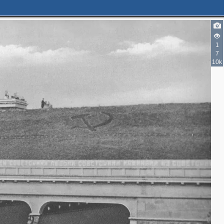
1
7
10k