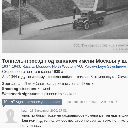
319,716
1,405,783
8,286
8,080
29,243
112
1,490
16
Тоннель-проезд под каналом имени Москвы у ш
1937
–
1943
,
Russia
,
Moscow
,
North-Western AO
,
Pokrovskoye-Streshnevo
Скорее всего, снято в конце 1930-х.
А в 1944 году по левому тоннелю пойдут трамваи 6-го маршрута. Скул
Source:
альбом «Советская архитектура за 30 лет»
Shooting direction:
west

Watermark signature:
uploaded by seakonst
10
Sign in to share your opinion
Latest comment: 4 March 2011, 09:27
flixa
·
28 September 2009, 17:01
f
Горок по бокам тоже не сохранилось - слева мы теперь вид
Надписи над тоннелем соответственно сейчас тоже нет - кст
получилось