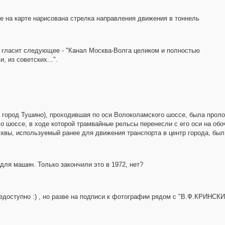
де на карте нарисована стрелка направления движения в тоннель
м гласит следующее - "Канал Москва-Волга целиком и полностью
 из советских...".
- город Тушино), проходившая по оси Волоколамского шоссе, была прол
 шоссе, в ходе которой трамвайные рельсы перенесли с его оси на обо
квы, используемый ранее для движения транспорта в центр города, был
для машин. Только закончили это в 1972, нет?
едоступно :) , но разве на подписи к фотографии рядом с "В.Ф.КРИНСКИЙ