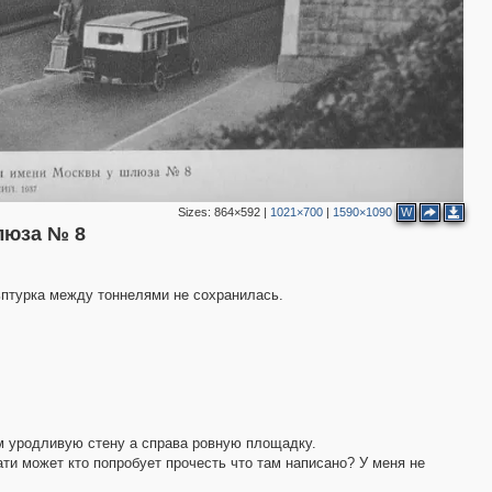
3
Sizes:
864×592
|
1021×700
|
1590×1090
W
люза № 8
ьптурка между тоннелями не сохранилась.
им уродливую стену а справа ровную площадку.
ати может кто попробует прочесть что там написано? У меня не