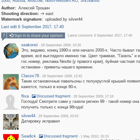
2000
,
Russia
,
Moscow
,
North-Western AO
,
Shchukino
Author:
Алексей Трошин
Shooting direction:
east

Watermark signature:
uploaded by silver44
Last edit 6 September 2017, 17:40
7
Sign in to share your opinion
Latest comment: 6 September 2017, 17:40
seakonst
·
28 September 2009, 10:30
Это, видимо, конец 1990-х или начало 2000-х. Часто бывал та
время, всё выглядело именно так. Цвет трамвая, "Газель" и 
гос.номер, реклама Nestle (у правого края), буйная частная т
остановки - приметы нашего времени.
Classic78
·
28 September 2009, 13:42
Такие остановочные павильоны с полукруглой крышей появил
кажется, только в конце 90-х.
flixa
·
·
Discussed fragment
28 September 2009, 17:18
f
Господа! Смотрите сами у газели регион 99 - такой номер она
получить только с конца 98года!
silver44
·
29 September 2009, 03:03
Датировку исправил
Seadick
·
·
Discussed fragment
1 May 2010, 15:15