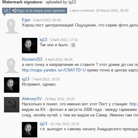
Watermark signature:
uploaded by ig13
10
Sign in to share your opinion
Latest comment: 18 March 2021, 06:50
Egor
·
5 April 2012, 02:42
E
Хорош пост централизации! Ощущение, что серию фото делал
ig13
·
5 April 2012, 17:32
Так оно и было :-)))
Rustam253
·
6 April 2012, 06:45
R
а чего точку и направление не ставите ? этот домик до сих 
http://maps.yandex.ru/-/CNAY7D~U
прямо точно в центре карты
ig13
·
7 April 2012, 18:33
Исправил, однако
AlekseySV
·
18 May 2012, 18:25
Насколько я понял, это именно вот этот Пост у станции:
http
видом на Юг - фоткал в августе 2008 года - между гаражами 
след. изгиба путей, с тем же видом на Север. Именно там то
ig13
·
19 July 2012, 20:31
т.е. выходит к самому началу Анадырского проезд