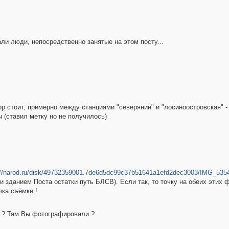
и люди, непосредственно занятые на этом посту...
пор стоит, примерно между станциями "северянин" и "лосиноостровская" -
 (ставил метку но не получилось)
://narod.ru/disk/49732359001.7de6d5dc99c37b51641a1efd2dec3003/IMG_5354
и зданием Поста остатки путь БЛСВ). Если так, то точку на обеих этих 
чка съёмки !
а ? Там Вы фотографировали ?