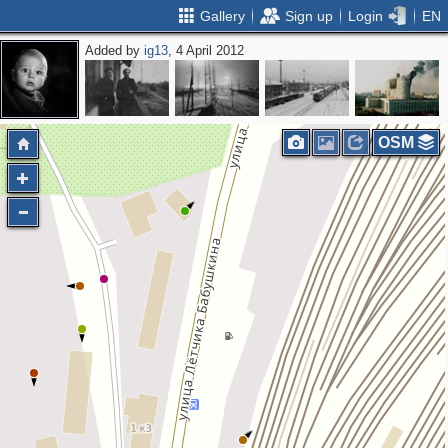
Gallery
Sign up
Login
EN
Added by
ig13
, 4 April 2012
OSM