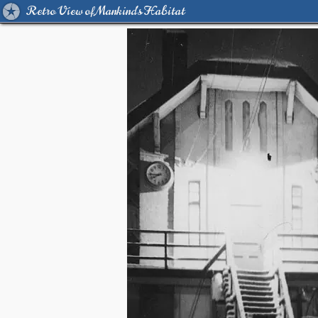
Retro View of Mankind's Habitat