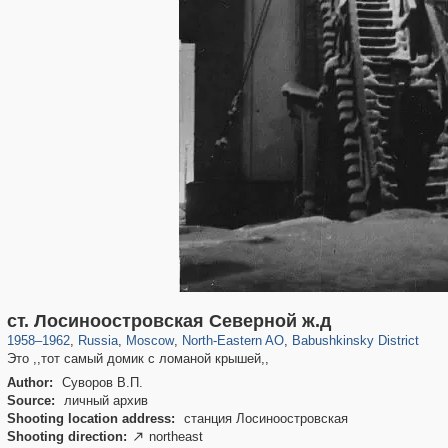
319,878
1,407,276
8,286
24,495
29,248
250
592
ст. Лосиноостровская Северной ж.д
1958
–
1962
,
Russia
,
Moscow
,
North-Eastern AO
,
Babushkinsky District
Это ,,тот самый домик с ломаной крышей,,
Author:
Суворов В.П.
Source:
личный архив
Shooting location address:
станция Лосиноостровская
Shooting direction:
northeast
