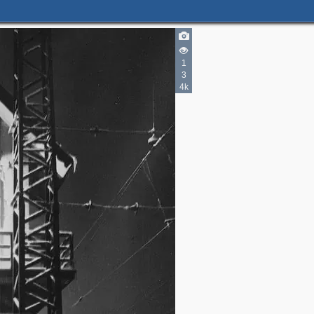
1
3
4k