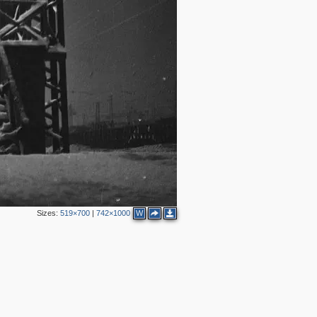
Sizes:
519×700
|
742×1000
W