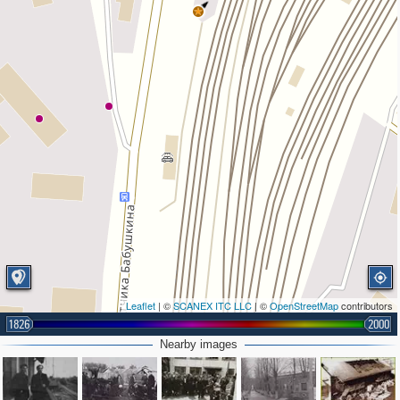
Leaflet
| ©
SCANEX ITC LLC
| ©
OpenStreetMap
contributors
1826
2000
Nearby images