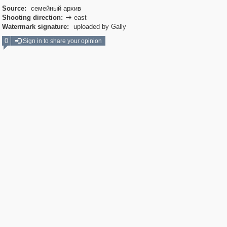
Source:
семейный архив
Shooting direction:
east

Watermark signature:
uploaded by Gally
0
Sign in to share your opinion