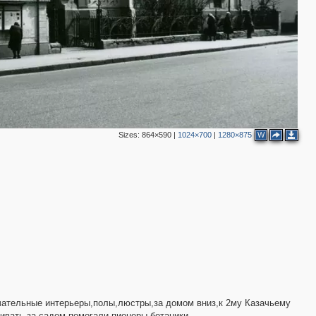
3
Sizes:
864×590
|
1024×700
|
1280×875
W
ечательные интерьеры,полы,люстры,за домом вниз,к 2му Казачьему
живать за садом помогали пионеры-ботаники.