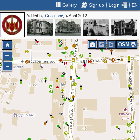
Gallery
Sign up
Login
EN
Added by
Guaglione
, 4 April 2012
3
2
2
2
OSM
3
2
2
2
2
3
2
4
3
4
2
2
2
5
5
4
8
2
2
3