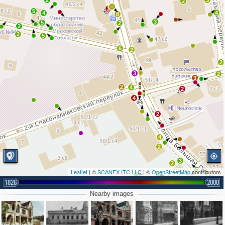
2
3
2
2
5
4
4
8
3
5
2
2
2
5
6
2
2
3
2
3
2
4
2
4
2
4
2
3
2
Leaflet
| ©
SCANEX ITC LLC
| ©
OpenStreetMap
contributors
1826
2000
4
Nearby images