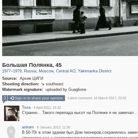
319,746
1,406,056
159,951
8,286
29,243
5,916
13,374
458
Большая Полянка, 45
1977
–
1979
,
Russia
,
Moscow
,
Central AO
,
Yakimanka District
Source:
Архив ЦИГИ
Shooting direction:
southeast

Watermark signature:
uploaded by Guaglione
3
Sign in to share your opinion
Latest comment: 16 March 2017, 22:02
Toxa
·
4 April 2012, 15:32
Странно... Такого перепада высот на Полянке я не замечал...
aniram
·
8 January 2013, 11:30
a
В 50-70г в этом здании был Дом пионеров,сохранялись зам
спускался сад с остатками рег.планировки,скорее всего уха