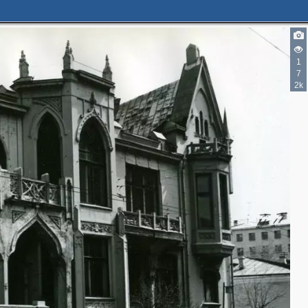
1
7
2k
2
2
3
2