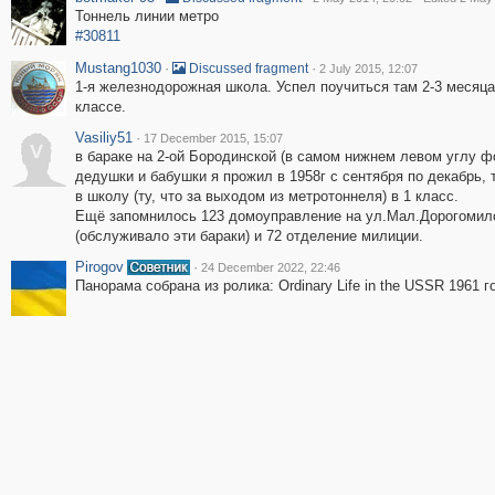
Тоннель линии метро
#30811
Mustang1030
·
·
Discussed fragment
2 July 2015, 12:07
1-я железнодорожная школа. Успел поучиться там 2-3 месяца
классе.
Vasiliy51
·
17 December 2015, 15:07
V
в бараке на 2-ой Бородинской (в самом нижнем левом углу ф
дедушки и бабушки я прожил в 1958г с сентября по декабрь, 
в школу (ту, что за выходом из метротоннеля) в 1 класс.
Ещё запомнилось 123 домоуправление на ул.Мал.Дорогомил
(обслуживало эти бараки) и 72 отделение милиции.
Pirogov
·
24 December 2022, 22:46
Панорама собрана из ролика: Ordinary Life in the USSR 1961 г