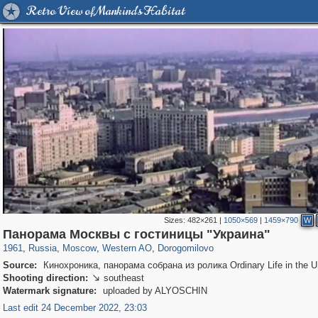
Retro View of Mankind's Habitat
Sizes:
482×261
|
1050×569
|
1459×790
W
319,724
1,406,024
8,286
27,128
29,243
310
6,082
107
Панорама Москвы с гостиницы "Украина"
1961
,
Russia
,
Moscow
,
Western AO
,
Dorogomilovo
Source:
Кинохроника, панорама собрана из ролика Ordinary Life in the
Shooting direction:
southeast

Watermark signature:
uploaded by ALYOSCHIN
Last edit 24 December 2022, 23:03