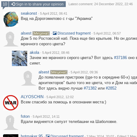
10
Sign in to share your opinion
Latest comment: 24 December 2022, 22:46
seakonst
·
5 April 2012, 06:41
Вид на Дорогомилово с г-цы "Украина"
alsest
·
·
Discussed fragment
5 April 2012, 06:57
a
Дом 5 по Ростовской наб. Пока еще без крыльев. Но он долж
мрачного серого цвета?
akola
·
5 April 2012, 08:46
Зачем же мрачного серого цвета? Вот здесь
#37186
оно 
сияет.
alsest
·
5 April 2012, 09:36
a
До появления пристроек (где-то в середине 60-х) зд
архитекторов" было того же цвета, что и Дом на на
Вот здесь видно лучше
#71382
или
#2852
ALYOSCHIN
·
5 April 2012, 12:02
Всем спасибо за помощь в опознании места:)
foton
·
5 April 2012, 14:11
f
Вдали виднеется силуэт телебашни на Шаболовке.
botmaker 95
·
·
·
Discussed fragment
2 May 2014, 20:02
Edited 2 May