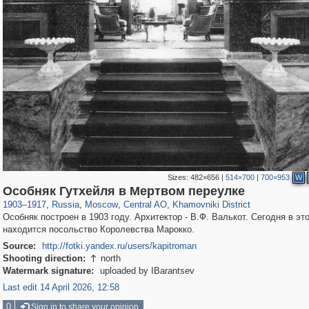
Sizes:
482×656
|
514×700
|
700×953
W
319,780
1,406,255
159,978
8,286
29,243
5,916
19,394
722
Особняк Гутхейля в Мертвом переулке
1903
–
1917
,
Russia
,
Moscow
,
Central AO
,
Khamovniki District
Особняк построен в 1903 году. Архитектор - В.Ф. Валькот. Сегодня в эт
находится посольство Королевства Марокко.
Source:
http://fotki.yandex.ru/users/kapitroman
Shooting direction:
north

Watermark signature:
uploaded by IBarantsev
Last edit 14 April 2026, 12:58
0
Sign in to share your opinion