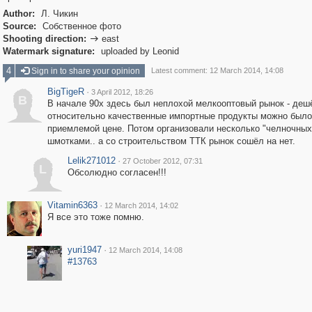
Author:
Л. Чикин
Source:
Собственное фото
Shooting direction:
east

Watermark signature:
uploaded by Leonid
4
Sign in to share your opinion
Latest comment: 12 March 2014, 14:08
BigTigeR
·
3 April 2012, 18:26
B
В начале 90х здесь был неплохой мелкооптовый рынок - деш
относительно качественные импортные продукты можно было
приемлемой цене. Потом организовали несколько "челночных
шмотками.. а со строительством ТТК рынок сошёл на нет.
Lelik271012
·
27 October 2012, 07:31
L
Обсолюдно согласен!!!
Vitamin6363
·
12 March 2014, 14:02
Я все это тоже помню.
yuri1947
·
12 March 2014, 14:08
#13763