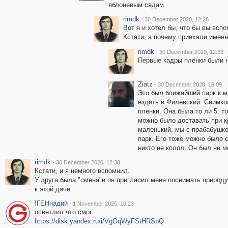
яблоневым садам.
rimdk
·
30 December 2020, 12:28
Вот я и хотел бы, что бы вы всп
Кстати, а почему приехали именн
rimdk
·
·
30 December 2020, 12:33
Первые кадры плёнки были н
Ziatz
·
30 December 2020, 16:09
Это был ближайший парк к мо
ездить в Филёвский. Снимко
плёнки. Она была то ли 5, т
можно было доставать при кр
маленький, мы с прабабушко
парк. Его тоже можно было с
никто не колол. Он был не м
rimdk
·
30 December 2020, 12:38
Кстати, и я немного вспомнил.
У друга была "смена"и он пригласил меня поснимать природу.
к этой даче.
!ГЕНнадий
·
1 November 2025, 10:23
осветлил что смог..
https://disk.yandex.ru/i/VgOqWyFStHRSpQ