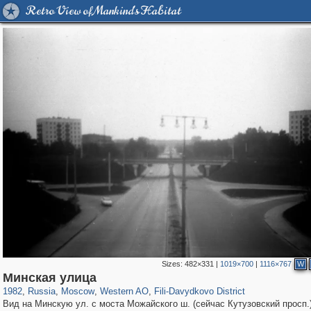
Retro View of Mankind's Habitat
Sizes:
482×331
|
1019×700
|
1116×767
W
319,861
1,406,837
8,286
27,129
29,243
310
1,117
29
Минская улица
1982
,
Russia
,
Moscow
,
Western AO
,
Fili-Davydkovo District
Вид на Минскую ул. с моста Можайского ш. (сейчас Кутузовский просп.