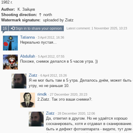
1982 г.
Author:
К. Зайцев
Shooting direction:
north

Watermark signature:
uploaded by Ziatz
16
Sign in to share your opinion
Latest comment: 1 November 2025, 10:23
Tatianna
·
3 April 2012, 16:36
Нереально пустая...
Abdullah
·
5 April 2012, 07:55
Похоже, снимок делался в 5 часов утра. ))
Ziatz
·
6 April 2012, 15:26
Я не мог быть там в 5 утра. Делалось днём, может быть
утру, но не раньше 10.
rimdk
·
27 December 2020, 20:23
2.Ziatz. Так это ваши снимки?.
Ziatz
·
28 December 2020, 12:06
Да, ответил в другом. Но не удаётся хорошо
сосканировать, хотя и отдавал в сканирование
быть и дефект фотоаппарата - видите, тут дом 