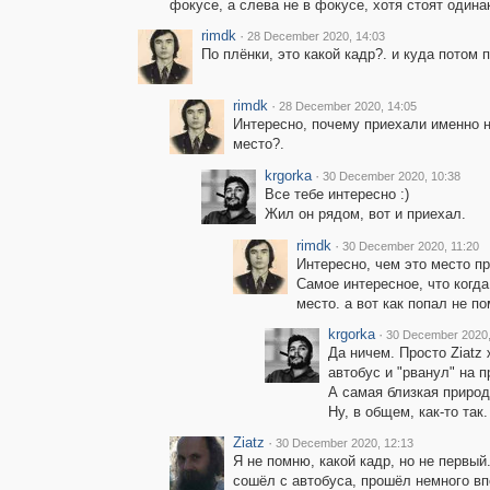
фокусе, а слева не в фокусе, хотя стоят одина
rimdk
·
28 December 2020, 14:03
По плёнки, это какой кадр?. и куда потом 
rimdk
·
28 December 2020, 14:05
Интересно, почему приехали именно н
место?.
krgorka
·
30 December 2020, 10:38
Все тебе интересно :)
Жил он рядом, вот и приехал.
rimdk
·
30 December 2020, 11:20
Интересно, чем это место п
Самое интересное, что когд
место. а вот как попал не по
krgorka
·
30 December 2020,
Да ничем. Просто Ziatz 
автобус и "рванул" на 
А самая близкая природ
Ну, в общем, как-то так.
Ziatz
·
30 December 2020, 12:13
Я не помню, какой кадр, но не первый
сошёл с автобуса, прошёл немного вп