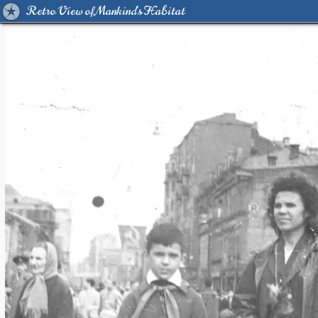
Retro View of Mankind's Habitat