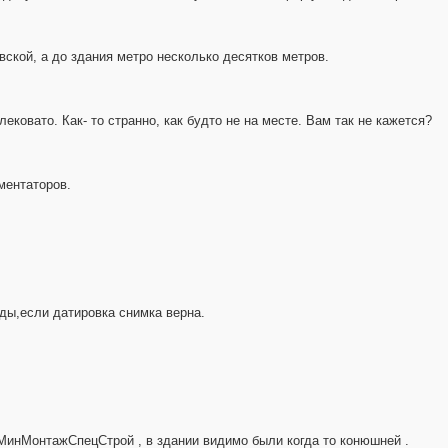
ской, а до здания метро несколько десятков метров.
ковато. Как- то странно, как будто не на месте. Вам так не кажется?
ментаторов.
ды,если датировка снимка верна.
 МинМонтажСпецСтрой , в здании видимо были когда то конюшней .