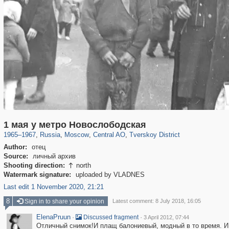
319,882
1,407,373
160,021
8,286
29,248
5,916
53,055
2,283
1 мая у метро Новослободская
1965
–
1967
,
Russia
,
Moscow
,
Central AO
,
Tverskoy District
Author:
отец
Source:
личный архив
Shooting direction:
north

Watermark signature:
uploaded by VLADNES
Last edit 1 November 2020, 21:21
8
Sign in to share your opinion
Latest comment: 8 July 2018, 16:05
ElenaPruun
·
·
Discussed fragment
3 April 2012, 07:44
Отличный снимок!И плащ балониевый, модный в то время. И 