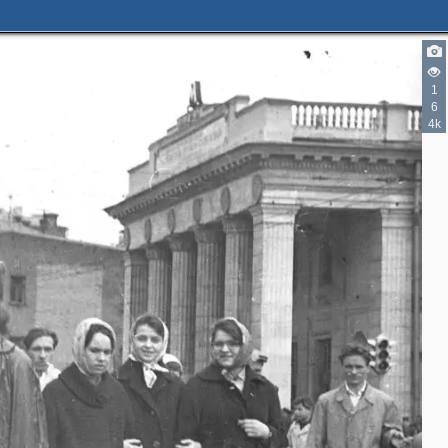
1
6
4k