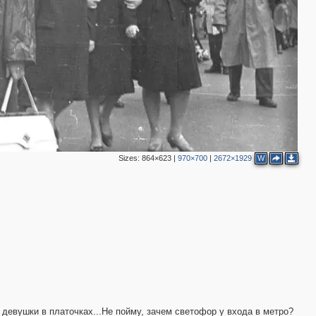
3
2
Sizes:
864×623
|
970×700
|
2672×1929
W
девушки в платочках...Не пойму, зачем светофор у входа в метро?