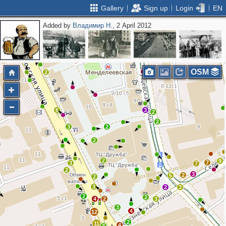
Gallery
Sign up
Login
EN
Added by
Владимир Н.
, 2 April 2012
2
2
3
3
OSM
2
6
3
2
2
3
2
2
2
9
7
3
7
2
3
2
5
2
3
2
3
2
2
4
2
3
3
4
12
2
11
4