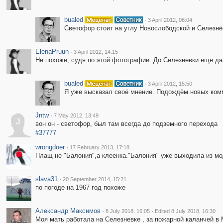
bualed
·
3 April 2012, 08:04
Светофор стоит на углу Новослободской и Селезнёв
ElenaPruun
·
3 April 2012, 14:15
Не похоже, судя по этой фотографии. До Селезневки еще дале
bualed
·
3 April 2012, 15:50
Я уже высказал своё мнение. Подождём новых ком
Jntw
·
7 May 2012, 13:49
J
вон он - светофор, был там всегда до подземного перехода
#37777
wrongdoer
·
17 February 2013, 17:18
Плащ не "Балония",а клеенка."Балония" уже выходила из мо
slava31
·
20 September 2014, 15:21
по погоде на 1967 год похоже
Александр Максимов
·
·
8 July 2018, 16:05
Edited 8 July 2018, 16:30
Моя мать работала на Селезневке , за пожарной каланчей в