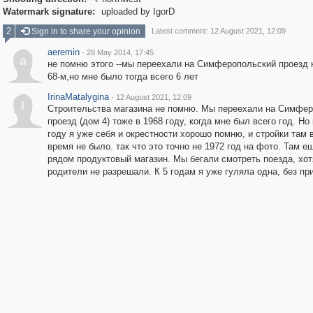

Watermark signature:
uploaded by IgorD
2
Sign in to share your opinion
Latest comment: 12 August 2021, 12:09
aeremin
·
28 May 2014, 17:45
a
не помню этого --мы переехали на Симферопольский проезд к
68-м,но мне было тогда всего 6 лет
IrinaMatalygina
·
12 August 2021, 12:09
I
Строительства магазина не помню. Мы переехали на Симфе
проезд (дом 4) тоже в 1968 году, когда мне был всего год. Но 
году я уже себя и окрестности хорошо помню, и стройки там 
время не было. так что это точно не 1972 год на фото. Там е
рядом продуктовый магазин. Мы бегали смотреть поезда, хот
родители не разрешали. К 5 годам я уже гуляла одна, без пр