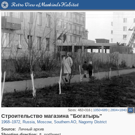
Retro View of Mankind's Habitat
Sizes:
482×316
|
1050×689
|
2804×1840
W
319,861
1,406,929
8,286
21,648
29,248
390
508
2
Строительство магазина "Богатырь"
1968
–
1972
,
Russia
,
Moscow
,
Southern AO
,
Nagorny District
Source:
Личный архив
Shooting direction:
northwest