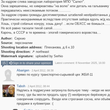
За кадром слева заводская лаборатория МПО "Салют".
Окна зарешечены, но химреактивы "на волю" или деталь на гальванику 
передавались неиссякаемым потоком.............
За кадром справа громады десятиметровых штабелей необработанных 
Практически неохраняемые вследствие отсутствия забора вдоль ж/д ко
Хошь, строй собачью конуру, хошь дачу! ...eсли ОБХСС не боишься......
Но всё равно таскали тихой сапой..........
Карочь, в СССР в те времена - эпогей гомерического воровства....
Author:
Серхио
Source:
персоналии
Shooting location address:
Плеханова, д.6 к.10
Shooting direction:
northeast

Watermark signature:
uploaded by Serhio
15
Sign in to share your opinion
Latest comment: 8 November 2025, 16:00
Abarigen
·
2 April 2012, 08:38
A
прямо по курсу транспортно-сырьевой цех ЖБИ-11
Taboh
·
2 April 2012, 08:44
Надпись в подрисунке затронула больную тему - нигде не мог
точку, где бы могли продать одну (!) необрезную берёзовую д
скворечник соорудить. Везде или строганая сосна, или объё
продажи в кубометрах :(