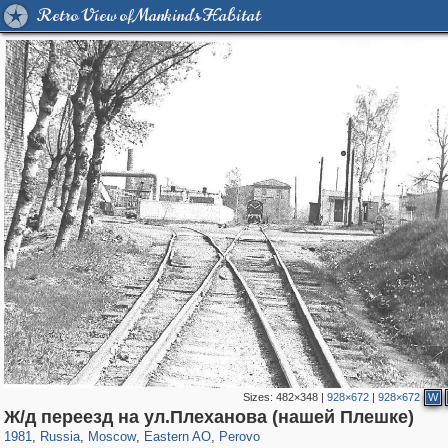
Retro View of Mankind's Habitat
Sizes:
482×348
|
928×672
|
928×672
W
319,716
1,405,939
8,286
20,915
29,243
306
789
15
Ж/д переезд на ул.Плеханова (нашей Плешке)
1981
,
Russia
,
Moscow
,
Eastern AO
,
Perovo