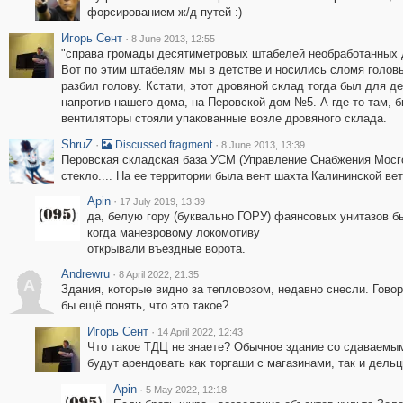
форсированием ж/д путей :)
Игорь Сент
·
8 June 2013, 12:55
"справа громады десятиметровых штабелей необработанных 
Вот по этим штабелям мы в детстве и носились сломя головы
разбил голову. Кстати, этот дровяной склад тогда был для 
напротив нашего дома, на Перовской дом №5. А где-то там, 
вентиляторы стояли упакованные возле дровяного склада.
ShruZ
·
·
Discussed fragment
8 June 2013, 13:39
Перовская складская база УСМ (Управление Снабжения Мосго
стекло.... На ее территории была вент шахта Калининской вет
Apin
·
17 July 2019, 13:39
да, белую гору (буквально ГОРУ) фаянсовых унитазов б
когда маневровому локомотиву
открывали въездные ворота.
Andrewru
·
8 April 2022, 21:35
A
Здания, которые видно за тепловозом, недавно снесли. Говор
бы ещё понять, что это такое?
Игорь Сент
·
14 April 2022, 12:43
Что такое ТДЦ не знаете? Обычное здание со сдаваем
будут арендовать как торгаши с магазинами, так и дель
Apin
·
5 May 2022, 12:18