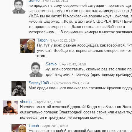
Serhio
·
3 April 2012, 01:11
не продают в силу современной ситуации - пернатые ща
запросом на гламур = ниже цветастых ламинированных 
ИКЕА им не катит! И московские вороны жрут шоколад, 
мясо из шаурмы.... Кста, а шо таке СКВОРЕЧНИК? Ныне,
то, вроде, камерное..... Даже несколько скабрёзное в
материальном.... В понимании камеры в местах заключен
Taboh
·
3 April 2012, 01:34
Ну, тут у всех разные ассоциации, как говорится, "кт
учился". Вообще же, первоначально скворечник - э
птиц...
Serhio
·
3 April 2012, 01:58
ну, если сопоставить, сколько раз это слово п
для птиц или, к примеру (пристойному примеру)
Sergey1949
·
17 November 2021, 17:34
Мне среди большого количества сосновых брусков подс
shurup
·
2 April 2012, 09:00
Наелись мы этой железной дорогой! Когда я работал на Элект
обязательно поперёк Электродной состав стоит или ездит туд
полезешь, он и тронуться не во-время может...
Taboh
·
2 April 2012, 09:08
Ну разве что с собой тормозной башмак не прихватить, ч